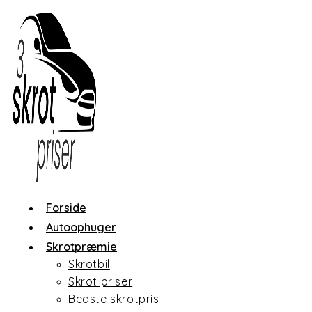
Skip
to
content
Forside
Autoophuger
Skrotpræmie
Skrotbil
Skrot priser
Bedste skrotpris