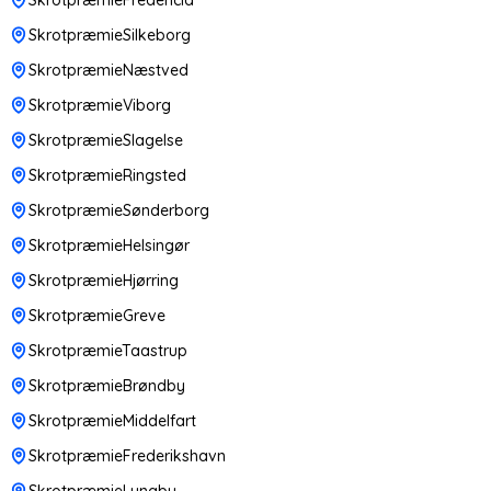
SkrotpræmieSilkeborg
SkrotpræmieNæstved
SkrotpræmieViborg
SkrotpræmieSlagelse
SkrotpræmieRingsted
SkrotpræmieSønderborg
SkrotpræmieHelsingør
SkrotpræmieHjørring
SkrotpræmieGreve
SkrotpræmieTaastrup
SkrotpræmieBrøndby
SkrotpræmieMiddelfart
SkrotpræmieFrederikshavn
SkrotpræmieLyngby