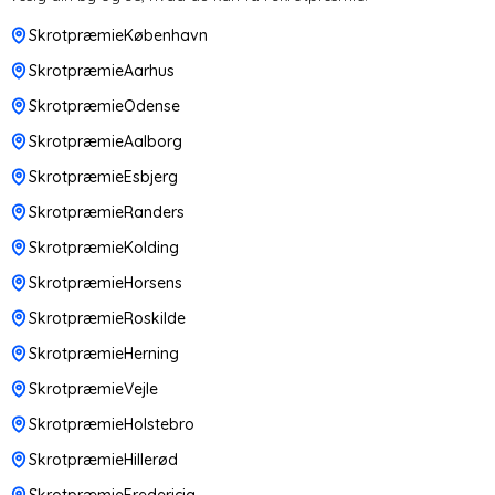
SkrotpræmieKøbenhavn
SkrotpræmieAarhus
SkrotpræmieOdense
SkrotpræmieAalborg
SkrotpræmieEsbjerg
SkrotpræmieRanders
SkrotpræmieKolding
SkrotpræmieHorsens
SkrotpræmieRoskilde
SkrotpræmieHerning
SkrotpræmieVejle
SkrotpræmieHolstebro
SkrotpræmieHillerød
SkrotpræmieFredericia