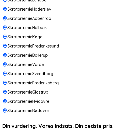
SkrotpræmieHaderslev
SkrotpræmieAabenraa
SkrotpræmieHolbæk
SkrotpræmieKøge
SkrotpræmieFrederikssund
SkrotpræmieBallerup
SkrotpræmieVarde
SkrotpræmieSvendborg
SkrotpræmieFrederiksberg
SkrotpræmieGlostrup
SkrotpræmieHvidovre
SkrotpræmieRødovre
Din vurdering. Vores indsats. Din bedste pris.