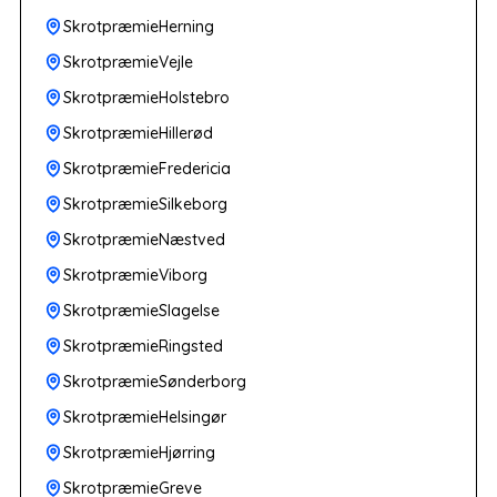
SkrotpræmieHerning
SkrotpræmieVejle
SkrotpræmieHolstebro
SkrotpræmieHillerød
SkrotpræmieFredericia
SkrotpræmieSilkeborg
SkrotpræmieNæstved
SkrotpræmieViborg
SkrotpræmieSlagelse
SkrotpræmieRingsted
SkrotpræmieSønderborg
SkrotpræmieHelsingør
SkrotpræmieHjørring
SkrotpræmieGreve