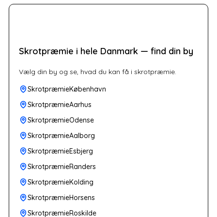
Skrotpræmie i hele Danmark — find din by
Vælg din by og se, hvad du kan få i skrotpræmie.
SkrotpræmieKøbenhavn
SkrotpræmieAarhus
SkrotpræmieOdense
SkrotpræmieAalborg
SkrotpræmieEsbjerg
SkrotpræmieRanders
SkrotpræmieKolding
SkrotpræmieHorsens
SkrotpræmieRoskilde