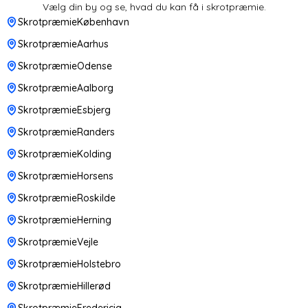
Vælg din by og se, hvad du kan få i skrotpræmie.
SkrotpræmieKøbenhavn
SkrotpræmieAarhus
SkrotpræmieOdense
SkrotpræmieAalborg
SkrotpræmieEsbjerg
SkrotpræmieRanders
SkrotpræmieKolding
SkrotpræmieHorsens
SkrotpræmieRoskilde
SkrotpræmieHerning
SkrotpræmieVejle
SkrotpræmieHolstebro
SkrotpræmieHillerød
SkrotpræmieFredericia