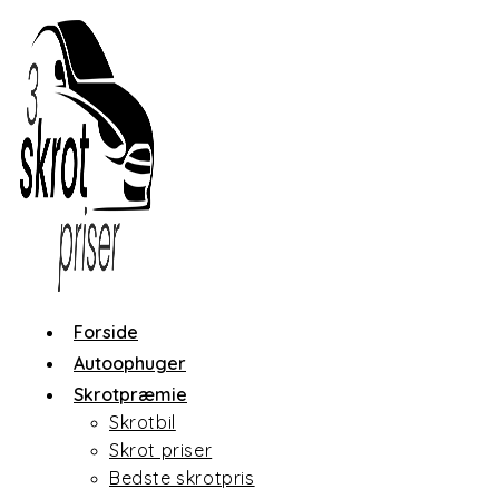
Skip
to
content
Forside
Autoophuger
Skrotpræmie
Skrotbil
Skrot priser
Bedste skrotpris