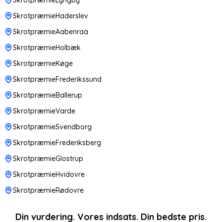
SkrotpræmieHaderslev
SkrotpræmieAabenraa
SkrotpræmieHolbæk
SkrotpræmieKøge
SkrotpræmieFrederikssund
SkrotpræmieBallerup
SkrotpræmieVarde
SkrotpræmieSvendborg
SkrotpræmieFrederiksberg
SkrotpræmieGlostrup
SkrotpræmieHvidovre
SkrotpræmieRødovre
Din vurdering. Vores indsats. Din bedste pris.