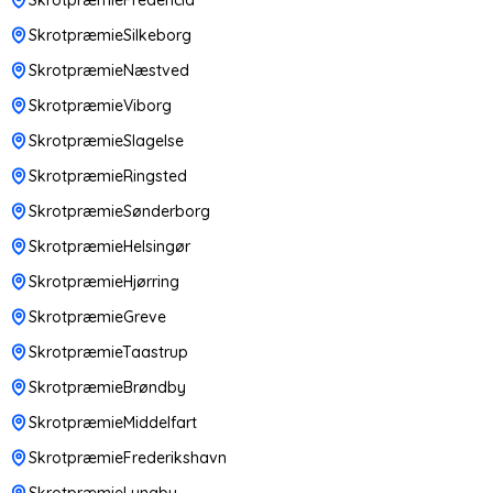
SkrotpræmieSilkeborg
SkrotpræmieNæstved
SkrotpræmieViborg
SkrotpræmieSlagelse
SkrotpræmieRingsted
SkrotpræmieSønderborg
SkrotpræmieHelsingør
SkrotpræmieHjørring
SkrotpræmieGreve
SkrotpræmieTaastrup
SkrotpræmieBrøndby
SkrotpræmieMiddelfart
SkrotpræmieFrederikshavn
SkrotpræmieLyngby