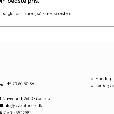
in bedste pris.
dfyld formularen, så klarer vi resten.
Mandag –
+ 45 70 60 50 86
Lørdag o
Naverland, 2600 Glostrup
info@3skrotpriser.dk
CVR: 43522981