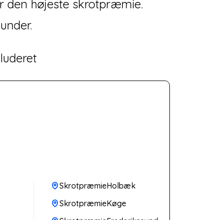
år den højeste skrotpræmie.
kunder.
luderet
SkrotpræmieHolbæk
SkrotpræmieKøge