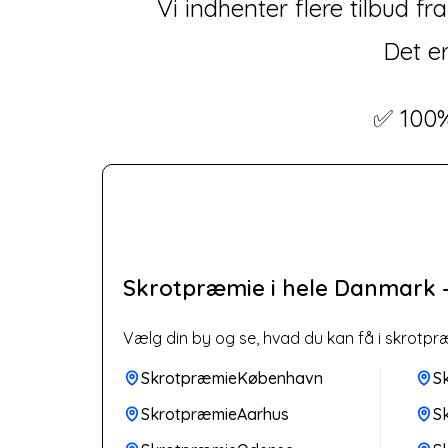
Vi indhenter flere tilbud 
Det er
✅ 100%
Skrotpræmie i hele Danmark —
Vælg din by og se, hvad du kan få i skrotpr
SkrotpræmieKøbenhavn
S
SkrotpræmieAarhus
S