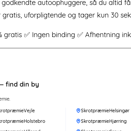
fra godkendte autoophuggere, så du altid f
 gratis, uforpligtende og tager kun 30 se
 gratis ✅ Ingen binding ✅ Afhentning ink
 find din by
æmie.
krotpræmieVejle
SkrotpræmieHelsingør
krotpræmieHolstebro
SkrotpræmieHjørring