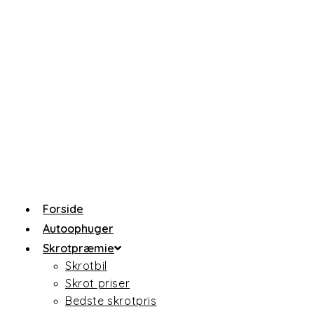
Forside
Autoophuger
Skrotpræmie
Skrotbil
Skrot priser
Bedste skrotpris