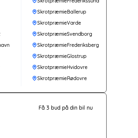
SkrotpræmieFrederikssund
SkrotpræmieBallerup
SkrotpræmieVarde
t
SkrotpræmieSvendborg
havn
SkrotpræmieFrederiksberg
SkrotpræmieGlostrup
v
SkrotpræmieHvidovre
SkrotpræmieRødovre
Få 3 bud på din bil nu