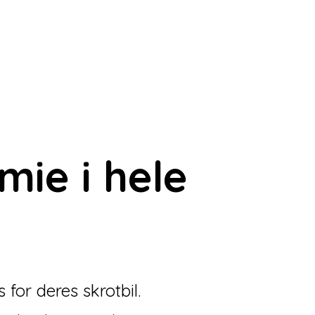
æmie
i hele
for deres skrotbil.