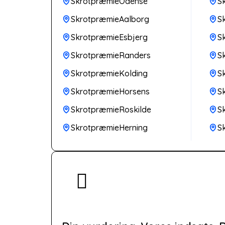
SkrotpræmieOdense
S
SkrotpræmieAalborg
S
SkrotpræmieEsbjerg
S
SkrotpræmieRanders
S
SkrotpræmieKolding
S
SkrotpræmieHorsens
S
SkrotpræmieRoskilde
S
SkrotpræmieHerning
S