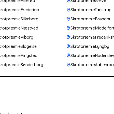
krotpræmieHillerød
SkrotpræmieGreve
krotpræmieFredericia
SkrotpræmieTaastrup
krotpræmieSilkeborg
SkrotpræmieBrøndby
krotpræmieNæstved
SkrotpræmieMiddelfar
krotpræmieViborg
SkrotpræmieFrederiks
krotpræmieSlagelse
SkrotpræmieLyngby
krotpræmieRingsted
SkrotpræmieHadersle
krotpræmieSønderborg
SkrotpræmieAabenraa