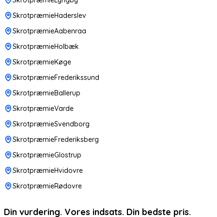
SkrotpræmieHaderslev
SkrotpræmieAabenraa
SkrotpræmieHolbæk
SkrotpræmieKøge
SkrotpræmieFrederikssund
SkrotpræmieBallerup
SkrotpræmieVarde
SkrotpræmieSvendborg
SkrotpræmieFrederiksberg
SkrotpræmieGlostrup
SkrotpræmieHvidovre
SkrotpræmieRødovre
Din vurdering. Vores indsats. Din bedste pris.