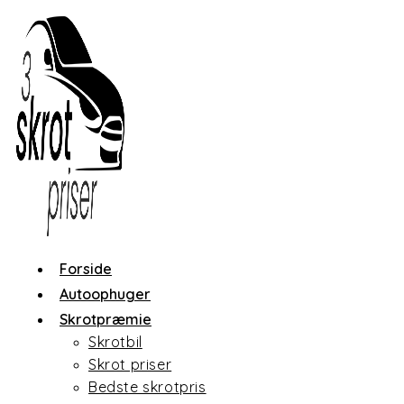
Skip
to
content
Forside
Autoophuger
Skrotpræmie
Skrotbil
Skrot priser
Bedste skrotpris