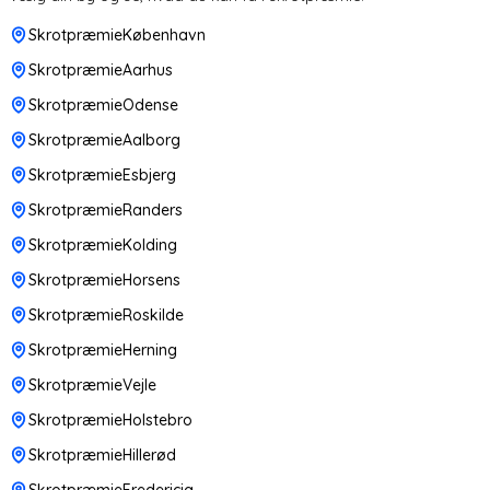
SkrotpræmieKøbenhavn
SkrotpræmieAarhus
SkrotpræmieOdense
SkrotpræmieAalborg
SkrotpræmieEsbjerg
SkrotpræmieRanders
SkrotpræmieKolding
SkrotpræmieHorsens
SkrotpræmieRoskilde
SkrotpræmieHerning
SkrotpræmieVejle
SkrotpræmieHolstebro
SkrotpræmieHillerød
SkrotpræmieFredericia