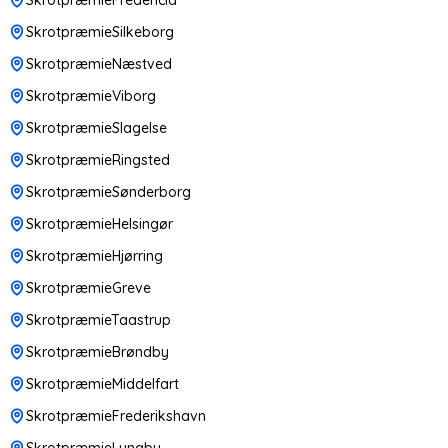
SkrotpræmieSilkeborg
SkrotpræmieNæstved
SkrotpræmieViborg
SkrotpræmieSlagelse
SkrotpræmieRingsted
SkrotpræmieSønderborg
SkrotpræmieHelsingør
SkrotpræmieHjørring
SkrotpræmieGreve
SkrotpræmieTaastrup
SkrotpræmieBrøndby
SkrotpræmieMiddelfart
SkrotpræmieFrederikshavn
SkrotpræmieLyngby