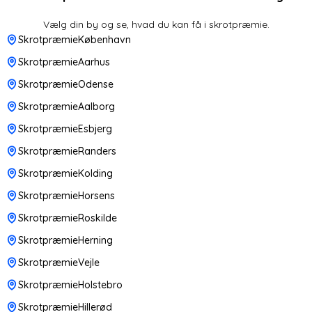
Vælg din by og se, hvad du kan få i skrotpræmie.
SkrotpræmieKøbenhavn
SkrotpræmieAarhus
SkrotpræmieOdense
SkrotpræmieAalborg
SkrotpræmieEsbjerg
SkrotpræmieRanders
SkrotpræmieKolding
SkrotpræmieHorsens
SkrotpræmieRoskilde
SkrotpræmieHerning
SkrotpræmieVejle
SkrotpræmieHolstebro
SkrotpræmieHillerød