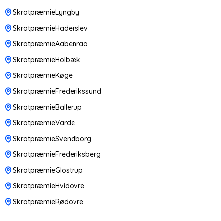
SkrotpræmieLyngby
SkrotpræmieHaderslev
SkrotpræmieAabenraa
SkrotpræmieHolbæk
SkrotpræmieKøge
SkrotpræmieFrederikssund
SkrotpræmieBallerup
SkrotpræmieVarde
SkrotpræmieSvendborg
SkrotpræmieFrederiksberg
SkrotpræmieGlostrup
SkrotpræmieHvidovre
SkrotpræmieRødovre