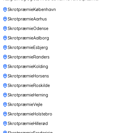
SkrotpræmieKøbenhavn
SkrotpræmieAarhus
SkrotpræmieOdense
SkrotpræmieAalborg
SkrotpræmieEsbjerg
SkrotpræmieRanders
SkrotpræmieKolding
SkrotpræmieHorsens
SkrotpræmieRoskilde
SkrotpræmieHerning
SkrotpræmieVejle
SkrotpræmieHolstebro
SkrotpræmieHillerød
SkrotpræmieFredericia