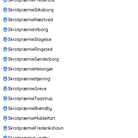
SkrotpræmieSilkeborg
SkrotpræmieNæstved
SkrotpræmieViborg
SkrotpræmieSlagelse
SkrotpræmieRingsted
SkrotpræmieSønderborg
SkrotpræmieHelsingør
SkrotpræmieHjørring
SkrotpræmieGreve
SkrotpræmieTaastrup
SkrotpræmieBrøndby
SkrotpræmieMiddelfart
SkrotpræmieFrederikshavn
SkrotpræmieLyngby