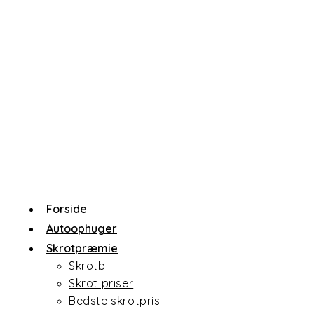
Skip
to
content
Forside
Autoophuger
Skrotpræmie
Skrotbil
Skrot priser
Bedste skrotpris