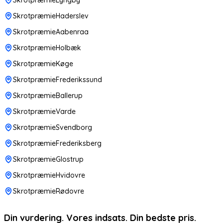
SkrotpræmieHaderslev
SkrotpræmieAabenraa
SkrotpræmieHolbæk
SkrotpræmieKøge
SkrotpræmieFrederikssund
SkrotpræmieBallerup
SkrotpræmieVarde
SkrotpræmieSvendborg
SkrotpræmieFrederiksberg
SkrotpræmieGlostrup
SkrotpræmieHvidovre
SkrotpræmieRødovre
Din vurdering. Vores indsats. Din bedste pris.