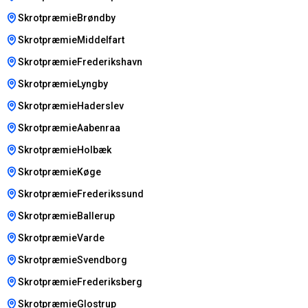
SkrotpræmieBrøndby
SkrotpræmieMiddelfart
SkrotpræmieFrederikshavn
SkrotpræmieLyngby
SkrotpræmieHaderslev
SkrotpræmieAabenraa
SkrotpræmieHolbæk
SkrotpræmieKøge
SkrotpræmieFrederikssund
SkrotpræmieBallerup
SkrotpræmieVarde
SkrotpræmieSvendborg
SkrotpræmieFrederiksberg
SkrotpræmieGlostrup