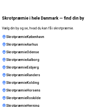
Skrotpræmie i hele Danmark — find din by
Vælg din by og se, hvad du kan få i skrotpræmie.
SkrotpræmieKøbenhavn
SkrotpræmieAarhus
SkrotpræmieOdense
SkrotpræmieAalborg
SkrotpræmieEsbjerg
SkrotpræmieRanders
SkrotpræmieKolding
SkrotpræmieHorsens
SkrotpræmieRoskilde
SkrotpræmieHerning