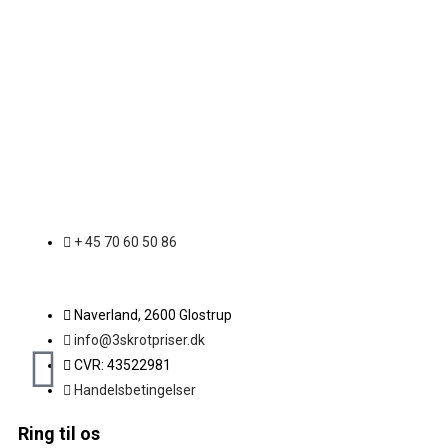
+ 45 70 60 50 86
Naverland, 2600 Glostrup
info@3skrotpriser.dk
CVR: 43522981
Handelsbetingelser
Ring til os