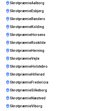
SkrotpræmieAalborg
SkrotpræmieEsbjerg
SkrotpræmieRanders
SkrotpræmieKolding
SkrotpræmieHorsens
SkrotpræmieRoskilde
SkrotpræmieHerning
SkrotpræmieVejle
SkrotpræmieHolstebro
SkrotpræmieHillerød
SkrotpræmieFredericia
SkrotpræmieSilkeborg
SkrotpræmieNæstved
SkrotpræmieViborg