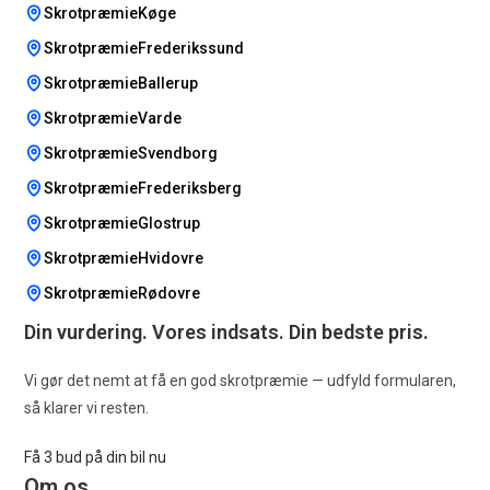
SkrotpræmieKøge
SkrotpræmieFrederikssund
SkrotpræmieBallerup
SkrotpræmieVarde
SkrotpræmieSvendborg
SkrotpræmieFrederiksberg
SkrotpræmieGlostrup
SkrotpræmieHvidovre
SkrotpræmieRødovre
Din vurdering. Vores indsats. Din bedste pris.
Vi gør det nemt at få en god skrotpræmie — udfyld formularen,
så klarer vi resten.
Få 3 bud på din bil nu
Om os