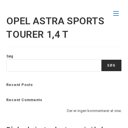
Skip
to
content
OPEL ASTRA SPORTS
TOURER 1,4 T
Søg
SØG
Recent Posts
Recent Comments
Der er ingen kommentarer at vise.