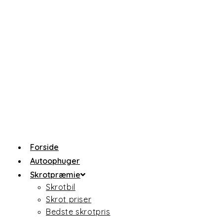
Forside
Autoophuger
Skrotpræmie
Skrotbil
Skrot priser
Bedste skrotpris