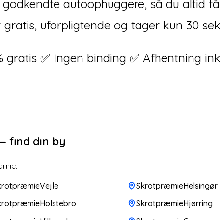
fra godkendte autoophuggere, så du altid f
 gratis, uforpligtende og tager kun 30 se
 gratis ✅ Ingen binding ✅ Afhentning ink
 find din by
æmie.
krotpræmieVejle
SkrotpræmieHelsingør
krotpræmieHolstebro
SkrotpræmieHjørring