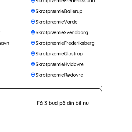
SkrotpræmieFrederikssund
SkrotpræmieBallerup
SkrotpræmieVarde
t
SkrotpræmieSvendborg
havn
SkrotpræmieFrederiksberg
SkrotpræmieGlostrup
v
SkrotpræmieHvidovre
SkrotpræmieRødovre
Få 3 bud på din bil nu