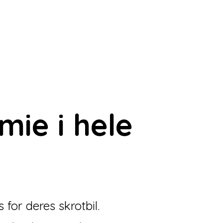
æmie
i hele
for deres skrotbil.