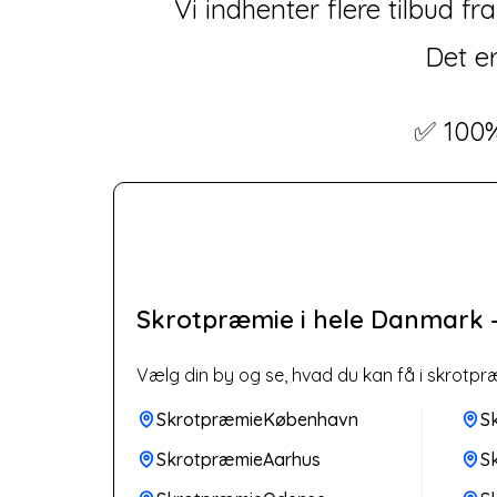
Vi indhenter flere tilbud 
Det er
✅ 100%
Skrotpræmie i hele Danmark —
Vælg din by og se, hvad du kan få i skrotpr
SkrotpræmieKøbenhavn
S
SkrotpræmieAarhus
S