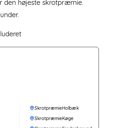
år den højeste skrotpræmie.
kunder.
luderet
SkrotpræmieHolbæk
SkrotpræmieKøge