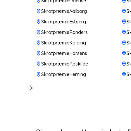
SkrotpræmieOdense
S
SkrotpræmieAalborg
S
SkrotpræmieEsbjerg
S
SkrotpræmieRanders
S
SkrotpræmieKolding
S
SkrotpræmieHorsens
S
SkrotpræmieRoskilde
S
SkrotpræmieHerning
S