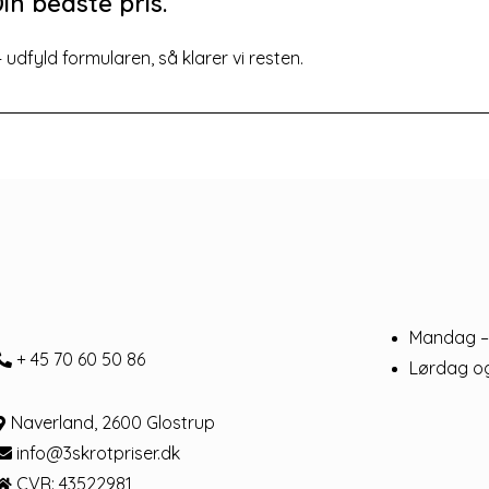
in bedste pris.
dfyld formularen, så klarer vi resten.
Mandag –
+ 45 70 60 50 86
Lørdag o
Naverland, 2600 Glostrup
info@3skrotpriser.dk
CVR: 43522981