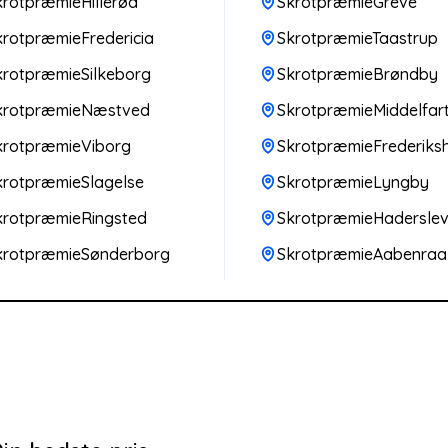
krotpræmieHillerød
SkrotpræmieGreve
krotpræmieFredericia
SkrotpræmieTaastrup
krotpræmieSilkeborg
SkrotpræmieBrøndby
krotpræmieNæstved
SkrotpræmieMiddelfar
krotpræmieViborg
SkrotpræmieFrederiks
krotpræmieSlagelse
SkrotpræmieLyngby
krotpræmieRingsted
SkrotpræmieHadersle
krotpræmieSønderborg
SkrotpræmieAabenraa