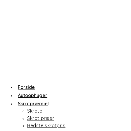
Forside
Autoophuger
Skrotpræmie
Skrotbil
Skrot priser
Bedste skrotpris