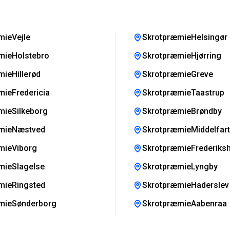
mieVejle
SkrotpræmieHelsingør
mieHolstebro
SkrotpræmieHjørring
ieHillerød
SkrotpræmieGreve
ieFredericia
SkrotpræmieTaastrup
mieSilkeborg
SkrotpræmieBrøndby
mieNæstved
SkrotpræmieMiddelfart
mieViborg
SkrotpræmieFrederiks
mieSlagelse
SkrotpræmieLyngby
mieRingsted
SkrotpræmieHaderslev
mieSønderborg
SkrotpræmieAabenraa