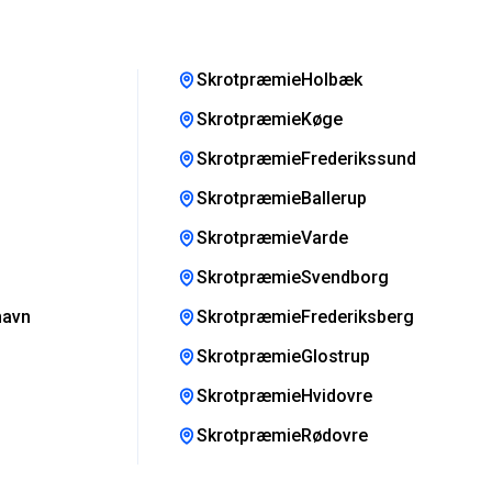
SkrotpræmieHolbæk
SkrotpræmieKøge
SkrotpræmieFrederikssund
SkrotpræmieBallerup
SkrotpræmieVarde
SkrotpræmieSvendborg
havn
SkrotpræmieFrederiksberg
SkrotpræmieGlostrup
SkrotpræmieHvidovre
SkrotpræmieRødovre