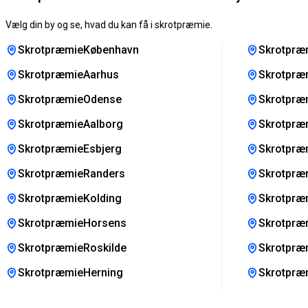
Vælg din by og se, hvad du kan få i skrotpræmie.
SkrotpræmieKøbenhavn
Skrotpræ
SkrotpræmieAarhus
Skrotpræ
SkrotpræmieOdense
Skrotpræm
SkrotpræmieAalborg
Skrotpræm
SkrotpræmieEsbjerg
Skrotpræ
SkrotpræmieRanders
Skrotpræ
SkrotpræmieKolding
Skrotpræ
SkrotpræmieHorsens
Skrotpræ
SkrotpræmieRoskilde
Skrotpræ
SkrotpræmieHerning
Skrotpræ