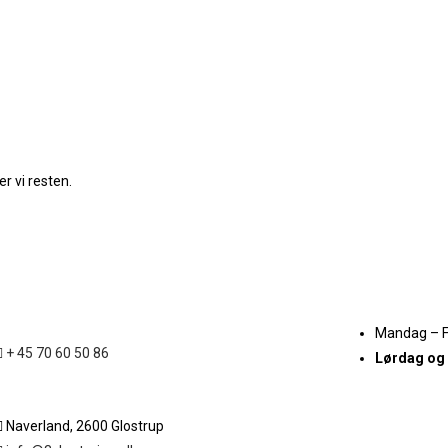
r vi resten.
Mandag – 
+ 45 70 60 50 86
Lørdag og
Naverland, 2600 Glostrup