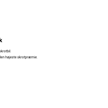
k
krotbil.
 den højeste skrotpræmie.