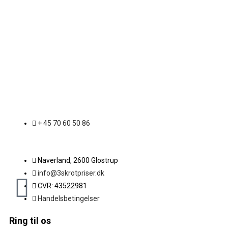
+ 45 70 60 50 86
Naverland, 2600 Glostrup
info@3skrotpriser.dk
CVR: 43522981
Handelsbetingelser
Ring til os