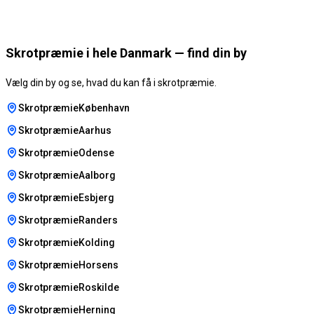
Skrotpræmie i hele Danmark — find din by
Vælg din by og se, hvad du kan få i skrotpræmie.
SkrotpræmieKøbenhavn
SkrotpræmieAarhus
SkrotpræmieOdense
SkrotpræmieAalborg
SkrotpræmieEsbjerg
SkrotpræmieRanders
SkrotpræmieKolding
SkrotpræmieHorsens
SkrotpræmieRoskilde
SkrotpræmieHerning