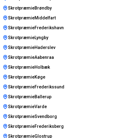
SkrotpræmieBrøndby
SkrotpræmieMiddelfart
SkrotpræmieFrederikshavn
SkrotpræmieLyngby
SkrotpræmieHaderslev
SkrotpræmieAabenraa
SkrotpræmieHolbæk
SkrotpræmieKøge
SkrotpræmieFrederikssund
SkrotpræmieBallerup
SkrotpræmieVarde
SkrotpræmieSvendborg
SkrotpræmieFrederiksberg
SkrotpræmieGlostrup