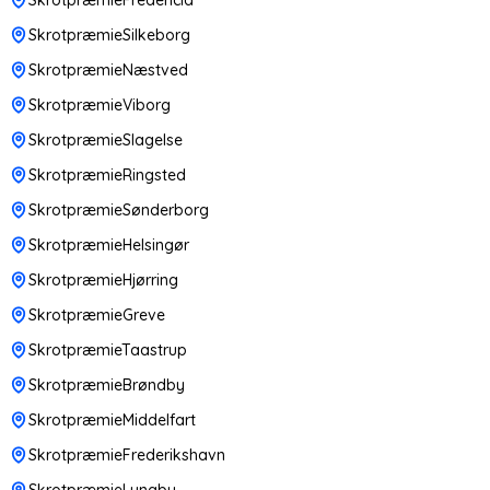
SkrotpræmieSilkeborg
SkrotpræmieNæstved
SkrotpræmieViborg
SkrotpræmieSlagelse
SkrotpræmieRingsted
SkrotpræmieSønderborg
SkrotpræmieHelsingør
SkrotpræmieHjørring
SkrotpræmieGreve
SkrotpræmieTaastrup
SkrotpræmieBrøndby
SkrotpræmieMiddelfart
SkrotpræmieFrederikshavn
SkrotpræmieLyngby