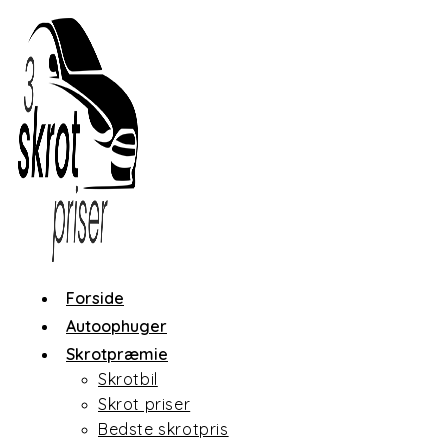
Skip
to
content
Forside
Autoophuger
Skrotpræmie
Skrotbil
Skrot priser
Bedste skrotpris