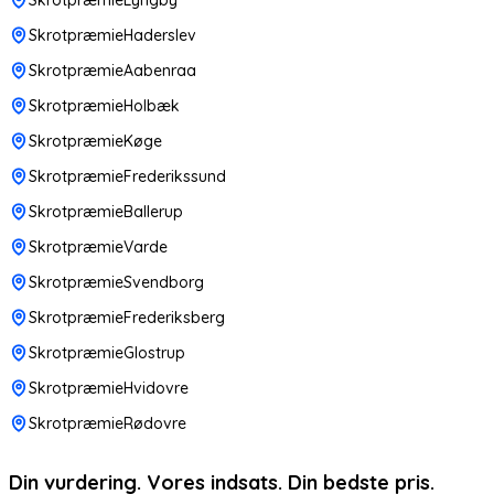
SkrotpræmieHaderslev
SkrotpræmieAabenraa
SkrotpræmieHolbæk
SkrotpræmieKøge
SkrotpræmieFrederikssund
SkrotpræmieBallerup
SkrotpræmieVarde
SkrotpræmieSvendborg
SkrotpræmieFrederiksberg
SkrotpræmieGlostrup
SkrotpræmieHvidovre
SkrotpræmieRødovre
Din vurdering. Vores indsats. Din bedste pris.