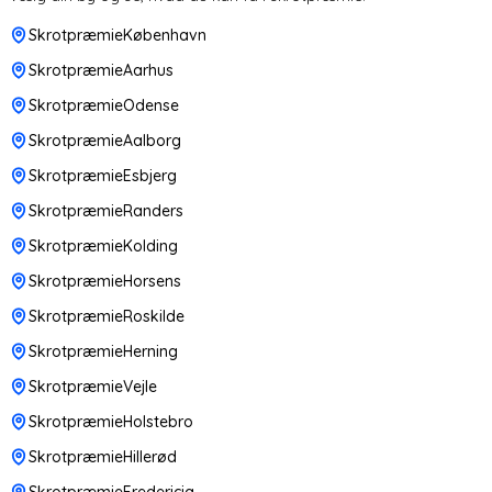
SkrotpræmieKøbenhavn
SkrotpræmieAarhus
SkrotpræmieOdense
SkrotpræmieAalborg
SkrotpræmieEsbjerg
SkrotpræmieRanders
SkrotpræmieKolding
SkrotpræmieHorsens
SkrotpræmieRoskilde
SkrotpræmieHerning
SkrotpræmieVejle
SkrotpræmieHolstebro
SkrotpræmieHillerød
SkrotpræmieFredericia