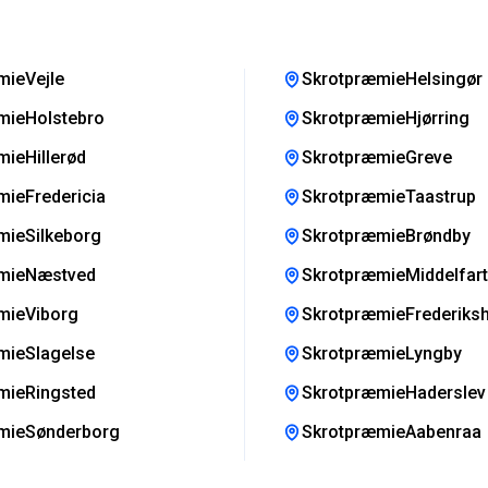
mieVejle
SkrotpræmieHelsingør
mieHolstebro
SkrotpræmieHjørring
ieHillerød
SkrotpræmieGreve
ieFredericia
SkrotpræmieTaastrup
mieSilkeborg
SkrotpræmieBrøndby
mieNæstved
SkrotpræmieMiddelfart
mieViborg
SkrotpræmieFrederiks
mieSlagelse
SkrotpræmieLyngby
mieRingsted
SkrotpræmieHaderslev
mieSønderborg
SkrotpræmieAabenraa