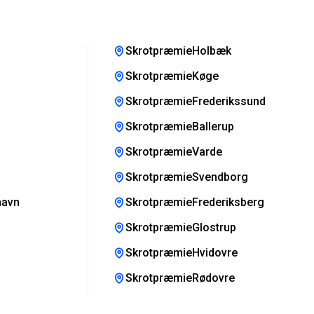
SkrotpræmieHolbæk
SkrotpræmieKøge
SkrotpræmieFrederikssund
SkrotpræmieBallerup
SkrotpræmieVarde
SkrotpræmieSvendborg
havn
SkrotpræmieFrederiksberg
SkrotpræmieGlostrup
SkrotpræmieHvidovre
SkrotpræmieRødovre