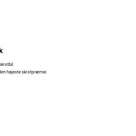
k
krotbil.
 den højeste skrotpræmie.