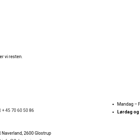
r vi resten.
Mandag – 
+ 45 70 60 50 86
Lørdag og
Naverland, 2600 Glostrup