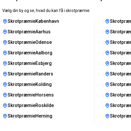
Vælg din by og se, hvad du kan få i skrotpræmie.
SkrotpræmieKøbenhavn
Skrotpræ
SkrotpræmieAarhus
Skrotpræ
SkrotpræmieOdense
Skrotpræm
SkrotpræmieAalborg
Skrotpræm
SkrotpræmieEsbjerg
Skrotpræ
SkrotpræmieRanders
Skrotpræ
SkrotpræmieKolding
Skrotpræ
SkrotpræmieHorsens
Skrotpræ
SkrotpræmieRoskilde
Skrotpræ
SkrotpræmieHerning
Skrotpræ