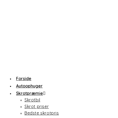
Forside
Autoophuger
Skrotpræmie
Skrotbil
Skrot priser
Bedste skrotpris