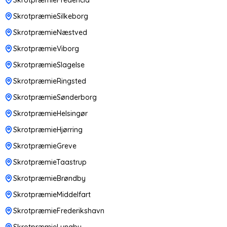
SkrotpræmieSilkeborg
SkrotpræmieNæstved
SkrotpræmieViborg
SkrotpræmieSlagelse
SkrotpræmieRingsted
SkrotpræmieSønderborg
SkrotpræmieHelsingør
SkrotpræmieHjørring
SkrotpræmieGreve
SkrotpræmieTaastrup
SkrotpræmieBrøndby
SkrotpræmieMiddelfart
SkrotpræmieFrederikshavn
SkrotpræmieLyngby