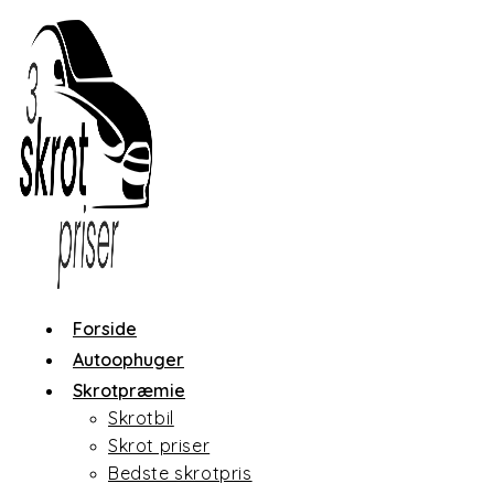
Skip
to
content
Forside
Autoophuger
Skrotpræmie
Skrotbil
Skrot priser
Bedste skrotpris