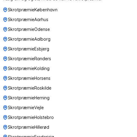
SkrotpræmieKøbenhavn
SkrotpræmieAarhus
SkrotpræmieOdense
SkrotpræmieAalborg
SkrotpræmieEsbjerg
SkrotpræmieRanders
SkrotpræmieKolding
SkrotpræmieHorsens
SkrotpræmieRoskilde
SkrotpræmieHerning
SkrotpræmieVejle
SkrotpræmieHolstebro
SkrotpræmieHillerød
SkrotpræmieFredericia