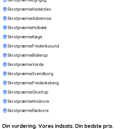
SkrotpræmieHaderslev
SkrotpræmieAabenraa
SkrotpræmieHolbæk
SkrotpræmieKøge
SkrotpræmieFrederikssund
SkrotpræmieBallerup
SkrotpræmieVarde
SkrotpræmieSvendborg
SkrotpræmieFrederiksberg
SkrotpræmieGlostrup
SkrotpræmieHvidovre
SkrotpræmieRødovre
Din vurdering. Vores indsats. Din bedste pris.