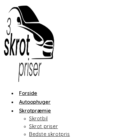
Skip
to
content
Forside
Autoophuger
Skrotpræmie
Skrotbil
Skrot priser
Bedste skrotpris