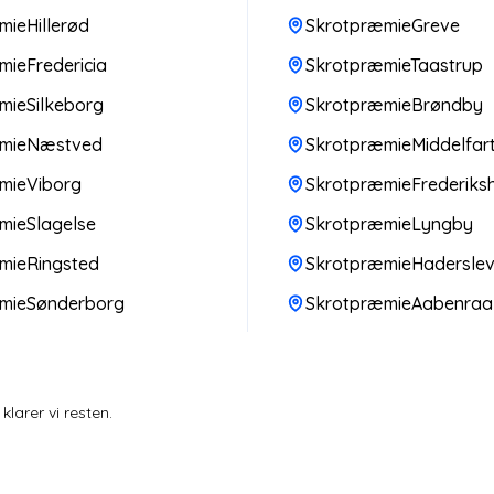
ieHillerød
SkrotpræmieGreve
ieFredericia
SkrotpræmieTaastrup
mieSilkeborg
SkrotpræmieBrøndby
æmieNæstved
SkrotpræmieMiddelfar
mieViborg
SkrotpræmieFrederiks
mieSlagelse
SkrotpræmieLyngby
mieRingsted
SkrotpræmieHadersle
mieSønderborg
SkrotpræmieAabenraa
larer vi resten.