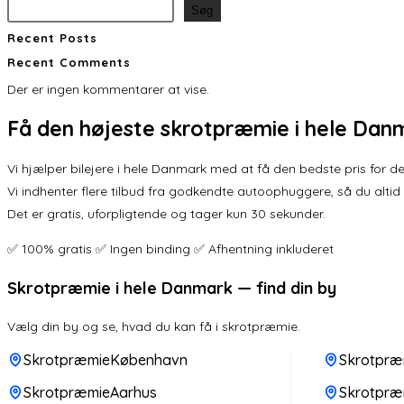
Søg
Recent Posts
Recent Comments
Der er ingen kommentarer at vise.
Få den
højeste skrotpræmie
i hele Dan
Vi hjælper bilejere i hele Danmark med at få den bedste pris for der
Vi indhenter flere tilbud fra godkendte autoophuggere, så du altid
Det er gratis, uforpligtende og tager kun 30 sekunder.
✅ 100% gratis ✅ Ingen binding ✅ Afhentning inkluderet
Skrotpræmie i hele Danmark — find din by
Vælg din by og se, hvad du kan få i skrotpræmie.
SkrotpræmieKøbenhavn
Skrotpræ
SkrotpræmieAarhus
Skrotpræ