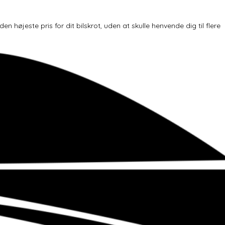
højeste pris for dit bilskrot, uden at skulle henvende dig til flere