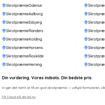
SkrotpræmieOdense
Skrotpræm
SkrotpræmieAalborg
Skrotpræm
SkrotpræmieEsbjerg
Skrotpræ
SkrotpræmieRanders
Skrotpr
SkrotpræmieKolding
Skrotpræ
SkrotpræmieHorsens
Skrotpræ
SkrotpræmieRoskilde
Skrotpræ
SkrotpræmieHerning
Skrotpræ
Din vurdering. Vores indsats. Din bedste pris.
Vi gør det nemt at få en god skrotpræmie — udfyld formularen, så k
Få 3 bud på din bil nu