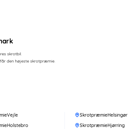
mark
es skrotbil.
 får den højeste skrotpræmie.
mieVejle
SkrotpræmieHelsingør
mieHolstebro
SkrotpræmieHjørring