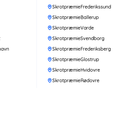
SkrotpræmieFrederikssund
SkrotpræmieBallerup
SkrotpræmieVarde
t
SkrotpræmieSvendborg
havn
SkrotpræmieFrederiksberg
SkrotpræmieGlostrup
v
SkrotpræmieHvidovre
SkrotpræmieRødovre