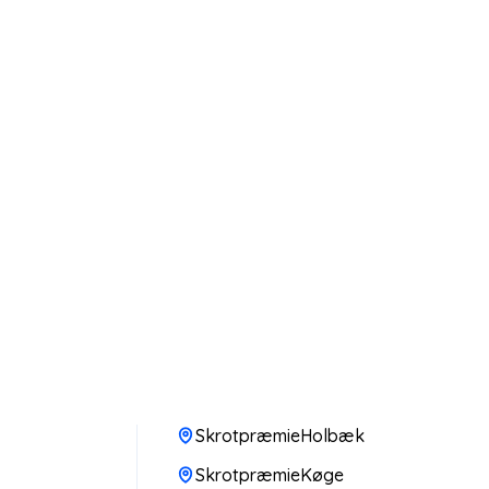
SkrotpræmieHolbæk
SkrotpræmieKøge