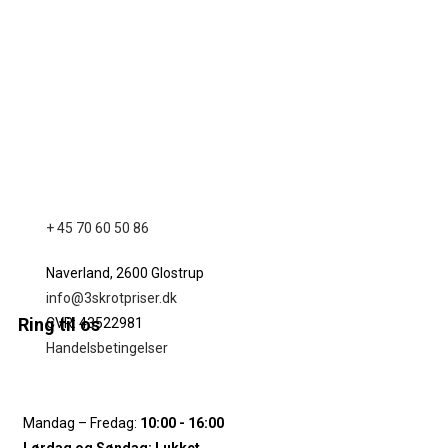
+ 45 70 60 50 86
Naverland, 2600 Glostrup
info@3skrotpriser.dk
Ring til os
CVR: 43522981
Handelsbetingelser
Mandag – Fredag:
10:00 - 16:00
Lørdag og Søndag:
Lukket