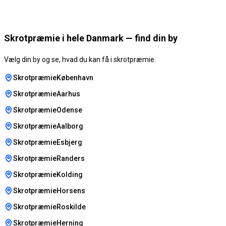
Skrotpræmie i hele Danmark — find din by
Vælg din by og se, hvad du kan få i skrotpræmie.
SkrotpræmieKøbenhavn
SkrotpræmieAarhus
SkrotpræmieOdense
SkrotpræmieAalborg
SkrotpræmieEsbjerg
SkrotpræmieRanders
SkrotpræmieKolding
SkrotpræmieHorsens
SkrotpræmieRoskilde
SkrotpræmieHerning