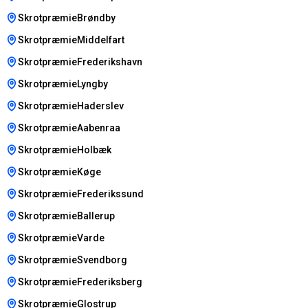
SkrotpræmieBrøndby
SkrotpræmieMiddelfart
SkrotpræmieFrederikshavn
SkrotpræmieLyngby
SkrotpræmieHaderslev
SkrotpræmieAabenraa
SkrotpræmieHolbæk
SkrotpræmieKøge
SkrotpræmieFrederikssund
SkrotpræmieBallerup
SkrotpræmieVarde
SkrotpræmieSvendborg
SkrotpræmieFrederiksberg
SkrotpræmieGlostrup