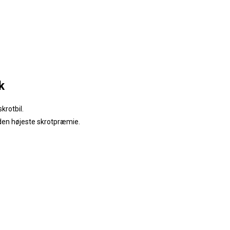
k
krotbil.
 den højeste skrotpræmie.