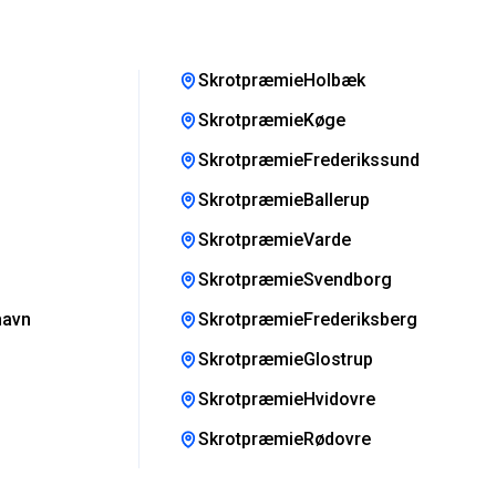
SkrotpræmieHolbæk
SkrotpræmieKøge
SkrotpræmieFrederikssund
SkrotpræmieBallerup
SkrotpræmieVarde
SkrotpræmieSvendborg
havn
SkrotpræmieFrederiksberg
SkrotpræmieGlostrup
SkrotpræmieHvidovre
SkrotpræmieRødovre