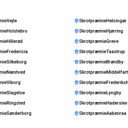
mieVejle
SkrotpræmieHelsingør
mieHolstebro
SkrotpræmieHjørring
ieHillerød
SkrotpræmieGreve
ieFredericia
SkrotpræmieTaastrup
mieSilkeborg
SkrotpræmieBrøndby
mieNæstved
SkrotpræmieMiddelfart
mieViborg
SkrotpræmieFrederiks
mieSlagelse
SkrotpræmieLyngby
mieRingsted
SkrotpræmieHaderslev
mieSønderborg
SkrotpræmieAabenraa