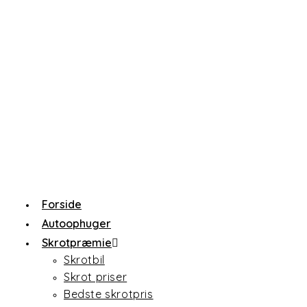
Forside
Autoophuger
Skrotpræmie
Skrotbil
Skrot priser
Bedste skrotpris