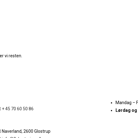
r vi resten.
Mandag – 
+ 45 70 60 50 86
Lørdag og
Naverland, 2600 Glostrup