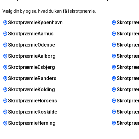
Vælg din by og se, hvad du kan få i skrotpræmie.
SkrotpræmieKøbenhavn
Skrotpræ
SkrotpræmieAarhus
Skrotpræ
SkrotpræmieOdense
Skrotpræm
SkrotpræmieAalborg
Skrotpræm
SkrotpræmieEsbjerg
Skrotpræ
SkrotpræmieRanders
Skrotpræ
SkrotpræmieKolding
Skrotpræ
SkrotpræmieHorsens
Skrotpræ
SkrotpræmieRoskilde
Skrotpræ
SkrotpræmieHerning
Skrotpræ