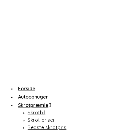
Forside
Autoophuger
Skrotpræmie
Skrotbil
Skrot priser
Bedste skrotpris