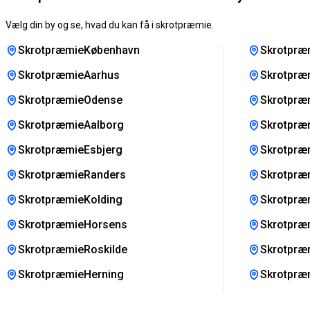
Vælg din by og se, hvad du kan få i skrotpræmie.
SkrotpræmieKøbenhavn
Skrotpræ
SkrotpræmieAarhus
Skrotpræ
SkrotpræmieOdense
Skrotpræm
SkrotpræmieAalborg
Skrotpræm
SkrotpræmieEsbjerg
Skrotpræ
SkrotpræmieRanders
Skrotpræ
SkrotpræmieKolding
Skrotpræ
SkrotpræmieHorsens
Skrotpræ
SkrotpræmieRoskilde
Skrotpræ
SkrotpræmieHerning
Skrotpræ