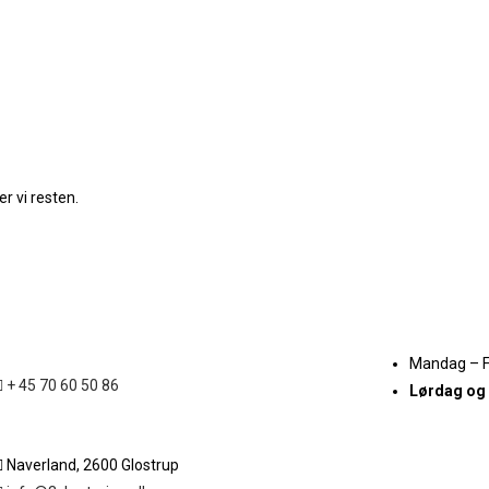
r vi resten.
Mandag – 
+ 45 70 60 50 86
Lørdag og
Naverland, 2600 Glostrup