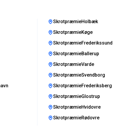
SkrotpræmieHolbæk
SkrotpræmieKøge
SkrotpræmieFrederikssund
SkrotpræmieBallerup
SkrotpræmieVarde
SkrotpræmieSvendborg
havn
SkrotpræmieFrederiksberg
SkrotpræmieGlostrup
SkrotpræmieHvidovre
SkrotpræmieRødovre