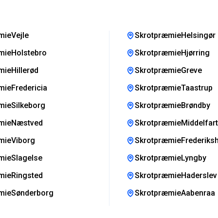
mieVejle
SkrotpræmieHelsingør
mieHolstebro
SkrotpræmieHjørring
ieHillerød
SkrotpræmieGreve
ieFredericia
SkrotpræmieTaastrup
mieSilkeborg
SkrotpræmieBrøndby
mieNæstved
SkrotpræmieMiddelfart
mieViborg
SkrotpræmieFrederiks
mieSlagelse
SkrotpræmieLyngby
mieRingsted
SkrotpræmieHaderslev
mieSønderborg
SkrotpræmieAabenraa