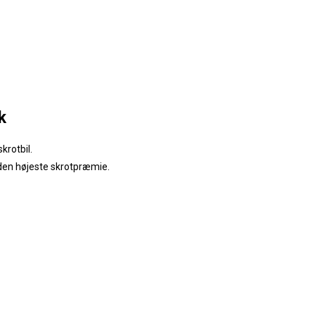
k
krotbil.
 den højeste skrotpræmie.