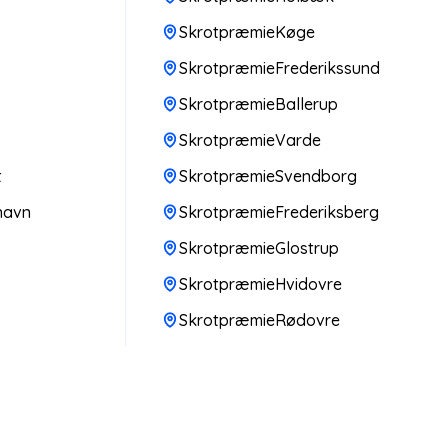
SkrotpræmieKøge
SkrotpræmieFrederikssund
SkrotpræmieBallerup
SkrotpræmieVarde
t
SkrotpræmieSvendborg
havn
SkrotpræmieFrederiksberg
SkrotpræmieGlostrup
v
SkrotpræmieHvidovre
SkrotpræmieRødovre