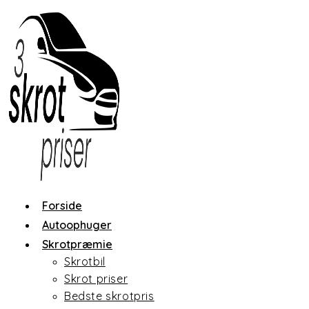
Skip
to
content
Forside
Autoophuger
Skrotpræmie
Skrotbil
Skrot priser
Bedste skrotpris