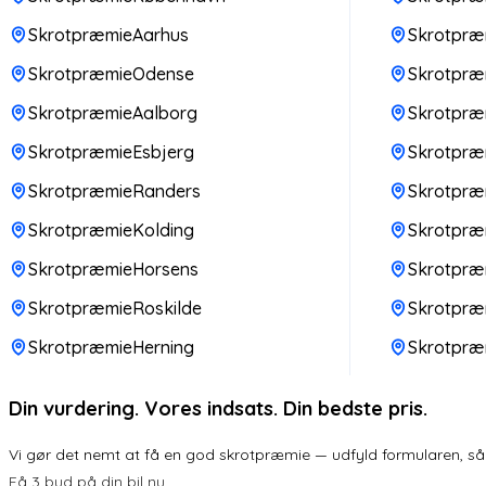
SkrotpræmieAarhus
Skrotpræ
SkrotpræmieOdense
Skrotpræm
SkrotpræmieAalborg
Skrotpræm
SkrotpræmieEsbjerg
Skrotpræ
SkrotpræmieRanders
Skrotpr
SkrotpræmieKolding
Skrotpræ
SkrotpræmieHorsens
Skrotpræ
SkrotpræmieRoskilde
Skrotpræ
SkrotpræmieHerning
Skrotpræ
Din vurdering. Vores indsats. Din bedste pris.
Vi gør det nemt at få en god skrotpræmie — udfyld formularen, så k
Få 3 bud på din bil nu