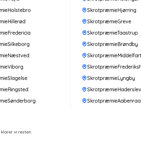
mieHolstebro
SkrotpræmieHjørring
ieHillerød
SkrotpræmieGreve
ieFredericia
SkrotpræmieTaastrup
mieSilkeborg
SkrotpræmieBrøndby
æmieNæstved
SkrotpræmieMiddelfar
mieViborg
SkrotpræmieFrederiks
mieSlagelse
SkrotpræmieLyngby
mieRingsted
SkrotpræmieHadersle
mieSønderborg
SkrotpræmieAabenraa
larer vi resten.