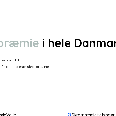
tpræmie
i hele Danma
es skrotbil.
 får den højeste skrotpræmie.
mieVejle
SkrotpræmieHelsingør