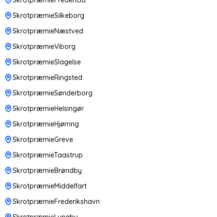
SkrotpræmieSilkeborg
SkrotpræmieNæstved
SkrotpræmieViborg
SkrotpræmieSlagelse
SkrotpræmieRingsted
SkrotpræmieSønderborg
SkrotpræmieHelsingør
SkrotpræmieHjørring
SkrotpræmieGreve
SkrotpræmieTaastrup
SkrotpræmieBrøndby
SkrotpræmieMiddelfart
SkrotpræmieFrederikshavn
SkrotpræmieLyngby