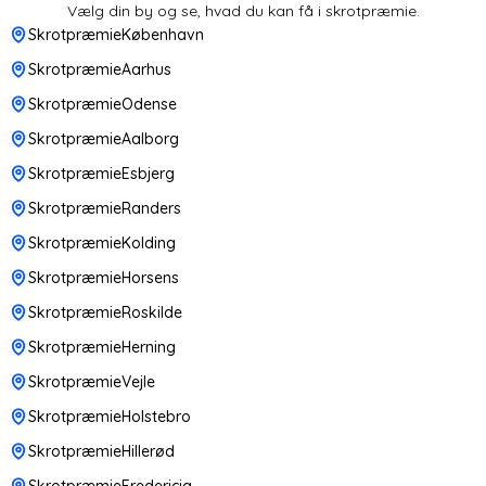
Vælg din by og se, hvad du kan få i skrotpræmie.
SkrotpræmieKøbenhavn
SkrotpræmieAarhus
SkrotpræmieOdense
SkrotpræmieAalborg
SkrotpræmieEsbjerg
SkrotpræmieRanders
SkrotpræmieKolding
SkrotpræmieHorsens
SkrotpræmieRoskilde
SkrotpræmieHerning
SkrotpræmieVejle
SkrotpræmieHolstebro
SkrotpræmieHillerød
SkrotpræmieFredericia