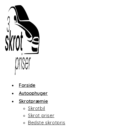
Skip
to
content
Forside
Autoophuger
Skrotpræmie
Skrotbil
Skrot priser
Bedste skrotpris