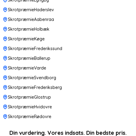
SkrotpræmieHaderslev
SkrotpræmieAabenraa
SkrotpræmieHolbæk
SkrotpræmieKøge
SkrotpræmieFrederikssund
SkrotpræmieBallerup
SkrotpræmieVarde
SkrotpræmieSvendborg
SkrotpræmieFrederiksberg
SkrotpræmieGlostrup
SkrotpræmieHvidovre
SkrotpræmieRødovre
Din vurdering. Vores indsats. Din bedste pris.