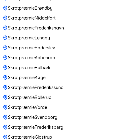
SkrotpræmieBrøndby
SkrotpræmieMiddelfart
SkrotpræmieFrederikshavn
SkrotpræmieLyngby
SkrotpræmieHaderslev
SkrotpræmieAabenraa
SkrotpræmieHolbæk
SkrotpræmieKøge
SkrotpræmieFrederikssund
SkrotpræmieBallerup
SkrotpræmieVarde
SkrotpræmieSvendborg
SkrotpræmieFrederiksberg
SkrotpræmieGlostrup