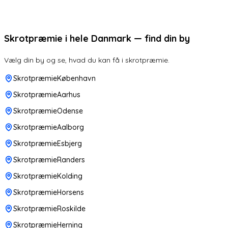
Skrotpræmie i hele Danmark — find din by
Vælg din by og se, hvad du kan få i skrotpræmie.
SkrotpræmieKøbenhavn
SkrotpræmieAarhus
SkrotpræmieOdense
SkrotpræmieAalborg
SkrotpræmieEsbjerg
SkrotpræmieRanders
SkrotpræmieKolding
SkrotpræmieHorsens
SkrotpræmieRoskilde
SkrotpræmieHerning