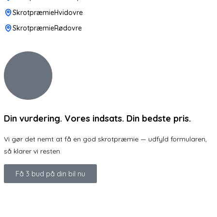
SkrotpræmieHvidovre
SkrotpræmieRødovre
Din vurdering. Vores indsats. Din bedste pris.
Vi gør det nemt at få en god skrotpræmie — udfyld formularen,
så klarer vi resten.
Få 3 bud på din bil nu