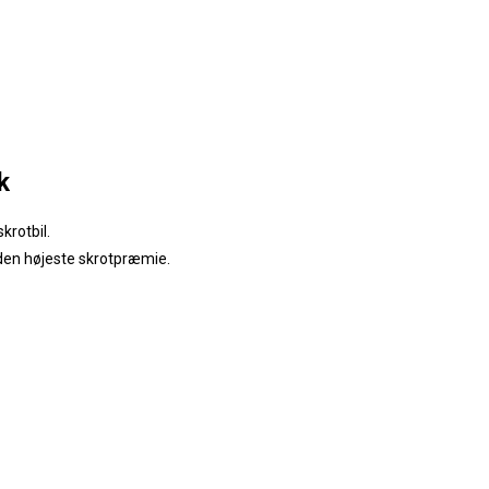
k
krotbil.
 den højeste skrotpræmie.