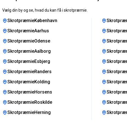
Vælg din by og se, hvad du kan få i skrotpræmie.
SkrotpræmieKøbenhavn
Skrotpræ
SkrotpræmieAarhus
Skrotpræ
SkrotpræmieOdense
Skrotpræm
SkrotpræmieAalborg
Skrotpræm
SkrotpræmieEsbjerg
Skrotpræ
SkrotpræmieRanders
Skrotpræ
SkrotpræmieKolding
Skrotpræ
SkrotpræmieHorsens
Skrotpræ
SkrotpræmieRoskilde
Skrotpræ
SkrotpræmieHerning
Skrotpræ