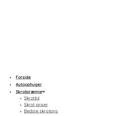
Forside
Autoophuger
Skrotpræmie
Skrotbil
Skrot priser
Bedste skrotpris