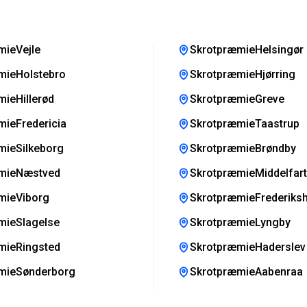
mieVejle
SkrotpræmieHelsingør
mieHolstebro
SkrotpræmieHjørring
ieHillerød
SkrotpræmieGreve
ieFredericia
SkrotpræmieTaastrup
mieSilkeborg
SkrotpræmieBrøndby
mieNæstved
SkrotpræmieMiddelfart
mieViborg
SkrotpræmieFrederiks
mieSlagelse
SkrotpræmieLyngby
mieRingsted
SkrotpræmieHaderslev
mieSønderborg
SkrotpræmieAabenraa