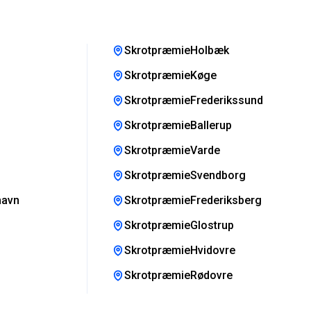
SkrotpræmieHolbæk
SkrotpræmieKøge
SkrotpræmieFrederikssund
SkrotpræmieBallerup
SkrotpræmieVarde
SkrotpræmieSvendborg
havn
SkrotpræmieFrederiksberg
SkrotpræmieGlostrup
SkrotpræmieHvidovre
SkrotpræmieRødovre