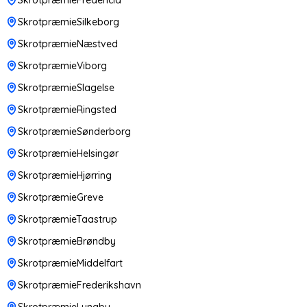
SkrotpræmieSilkeborg
SkrotpræmieNæstved
SkrotpræmieViborg
SkrotpræmieSlagelse
SkrotpræmieRingsted
SkrotpræmieSønderborg
SkrotpræmieHelsingør
SkrotpræmieHjørring
SkrotpræmieGreve
SkrotpræmieTaastrup
SkrotpræmieBrøndby
SkrotpræmieMiddelfart
SkrotpræmieFrederikshavn
SkrotpræmieLyngby