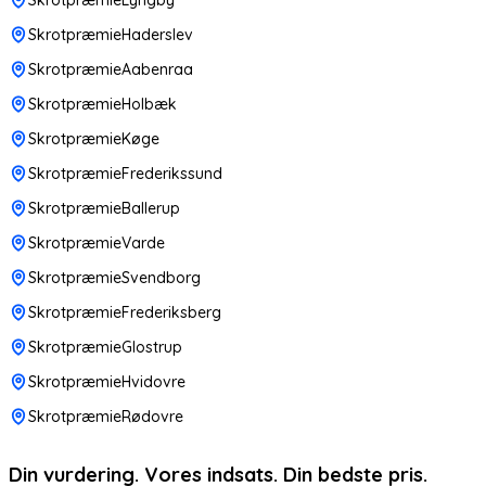
SkrotpræmieHaderslev
SkrotpræmieAabenraa
SkrotpræmieHolbæk
SkrotpræmieKøge
SkrotpræmieFrederikssund
SkrotpræmieBallerup
SkrotpræmieVarde
SkrotpræmieSvendborg
SkrotpræmieFrederiksberg
SkrotpræmieGlostrup
SkrotpræmieHvidovre
SkrotpræmieRødovre
Din vurdering. Vores indsats. Din bedste pris.