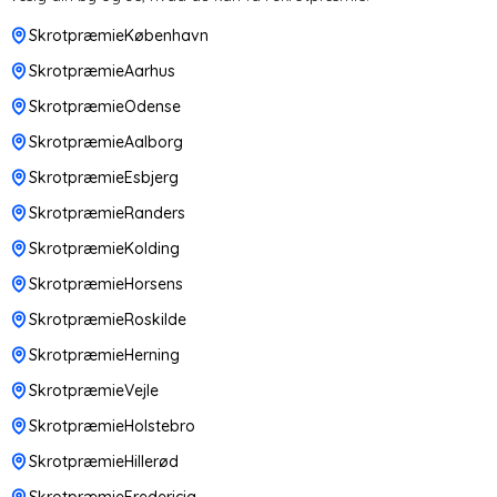
SkrotpræmieKøbenhavn
SkrotpræmieAarhus
SkrotpræmieOdense
SkrotpræmieAalborg
SkrotpræmieEsbjerg
SkrotpræmieRanders
SkrotpræmieKolding
SkrotpræmieHorsens
SkrotpræmieRoskilde
SkrotpræmieHerning
SkrotpræmieVejle
SkrotpræmieHolstebro
SkrotpræmieHillerød
SkrotpræmieFredericia