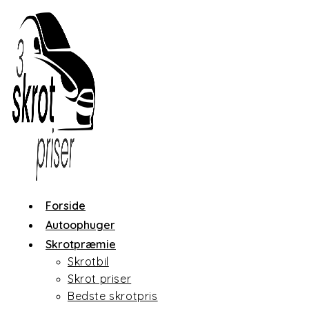
Skip
to
content
Forside
Autoophuger
Skrotpræmie
Skrotbil
Skrot priser
Bedste skrotpris