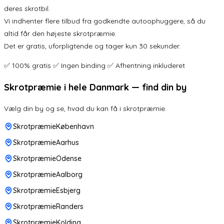
deres skrotbil.
Vi indhenter flere tilbud fra godkendte autoophuggere, så du
altid får den højeste skrotpræmie.
Det er gratis, uforpligtende og tager kun 30 sekunder.
✅ 100% gratis ✅ Ingen binding ✅ Afhentning inkluderet
Skrotpræmie i hele Danmark — find din by
Vælg din by og se, hvad du kan få i skrotpræmie.
SkrotpræmieKøbenhavn
SkrotpræmieAarhus
SkrotpræmieOdense
SkrotpræmieAalborg
SkrotpræmieEsbjerg
SkrotpræmieRanders
SkrotpræmieKolding