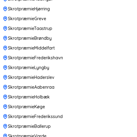
SkrotpræmieHjørring
SkrotpræmieGreve
SkrotpræmieTaastrup
SkrotpræmieBrøndby
SkrotpræmieMiddelfart
SkrotpræmieFrederikshavn
SkrotpræmieLyngby
SkrotpræmieHaderslev
SkrotpræmieAabenraa
SkrotpræmieHolbæk
SkrotpræmieKøge
SkrotpræmieFrederikssund
SkrotpræmieBallerup
SkrotpræmieVarde