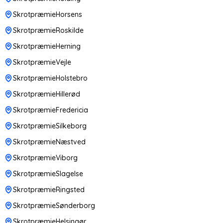
SkrotpræmieHorsens
SkrotpræmieRoskilde
SkrotpræmieHerning
SkrotpræmieVejle
SkrotpræmieHolstebro
SkrotpræmieHillerød
SkrotpræmieFredericia
SkrotpræmieSilkeborg
SkrotpræmieNæstved
SkrotpræmieViborg
SkrotpræmieSlagelse
SkrotpræmieRingsted
SkrotpræmieSønderborg
SkrotpræmieHelsingør