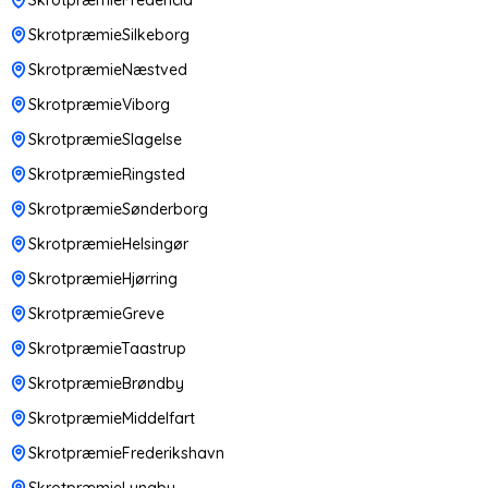
SkrotpræmieSilkeborg
SkrotpræmieNæstved
SkrotpræmieViborg
SkrotpræmieSlagelse
SkrotpræmieRingsted
SkrotpræmieSønderborg
SkrotpræmieHelsingør
SkrotpræmieHjørring
SkrotpræmieGreve
SkrotpræmieTaastrup
SkrotpræmieBrøndby
SkrotpræmieMiddelfart
SkrotpræmieFrederikshavn
SkrotpræmieLyngby