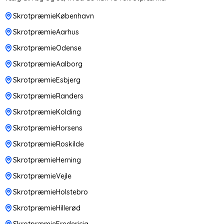
SkrotpræmieKøbenhavn
SkrotpræmieAarhus
SkrotpræmieOdense
SkrotpræmieAalborg
SkrotpræmieEsbjerg
SkrotpræmieRanders
SkrotpræmieKolding
SkrotpræmieHorsens
SkrotpræmieRoskilde
SkrotpræmieHerning
SkrotpræmieVejle
SkrotpræmieHolstebro
SkrotpræmieHillerød
SkrotpræmieFredericia