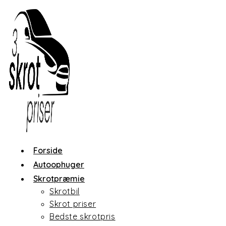
Skip
to
content
Forside
Autoophuger
Skrotpræmie
Skrotbil
Skrot priser
Bedste skrotpris