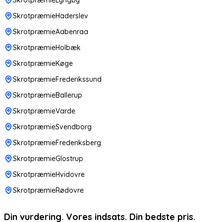
SkrotpræmieHaderslev
SkrotpræmieAabenraa
SkrotpræmieHolbæk
SkrotpræmieKøge
SkrotpræmieFrederikssund
SkrotpræmieBallerup
SkrotpræmieVarde
SkrotpræmieSvendborg
SkrotpræmieFrederiksberg
SkrotpræmieGlostrup
SkrotpræmieHvidovre
SkrotpræmieRødovre
Din vurdering. Vores indsats. Din bedste pris.