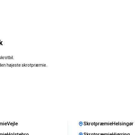
k
krotbil.
 den højeste skrotpræmie.
mieVejle
SkrotpræmieHelsingør
mieHolstebro
SkrotpræmieHjørring