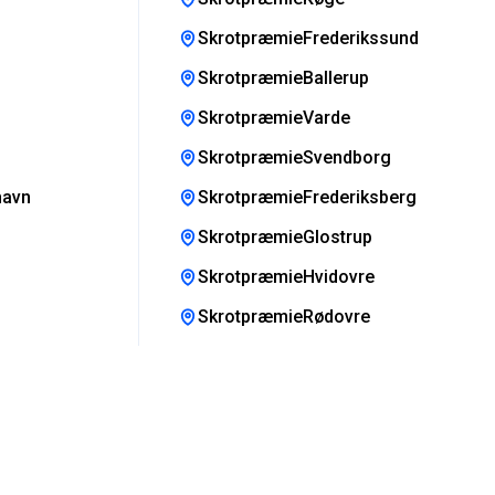
SkrotpræmieFrederikssund
SkrotpræmieBallerup
SkrotpræmieVarde
SkrotpræmieSvendborg
havn
SkrotpræmieFrederiksberg
SkrotpræmieGlostrup
SkrotpræmieHvidovre
SkrotpræmieRødovre