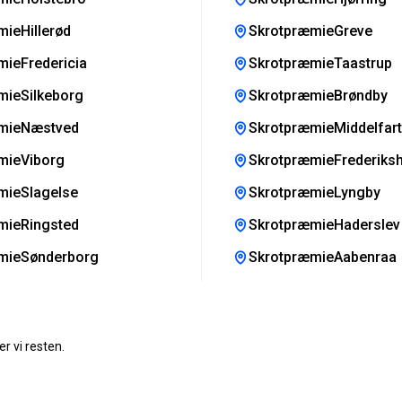
ieHillerød
SkrotpræmieGreve
ieFredericia
SkrotpræmieTaastrup
mieSilkeborg
SkrotpræmieBrøndby
mieNæstved
SkrotpræmieMiddelfart
mieViborg
SkrotpræmieFrederiks
mieSlagelse
SkrotpræmieLyngby
mieRingsted
SkrotpræmieHaderslev
mieSønderborg
SkrotpræmieAabenraa
r vi resten.