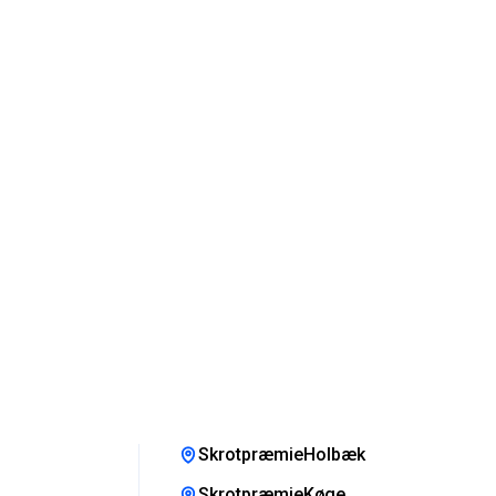
SkrotpræmieHolbæk
SkrotpræmieKøge