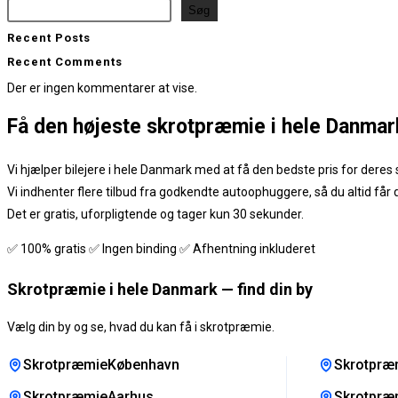
Søg
Recent Posts
Recent Comments
Der er ingen kommentarer at vise.
Få den
højeste skrotpræmie
i hele Danmar
Vi hjælper bilejere i hele Danmark med at få den bedste pris for deres s
Vi indhenter flere tilbud fra godkendte autoophuggere, så du altid får
Det er gratis, uforpligtende og tager kun 30 sekunder.
✅ 100% gratis ✅ Ingen binding ✅ Afhentning inkluderet
Skrotpræmie i hele Danmark — find din by
Vælg din by og se, hvad du kan få i skrotpræmie.
SkrotpræmieKøbenhavn
Skrotpræ
SkrotpræmieAarhus
Skrotpræ