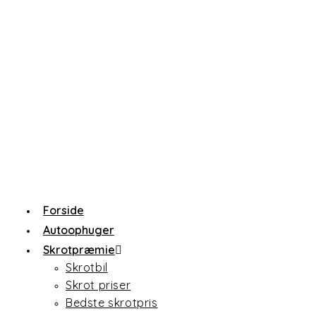
Skip
to
content
Forside
Autoophuger
Skrotpræmie
Skrotbil
Skrot priser
Bedste skrotpris