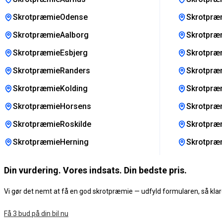
SkrotpræmieOdense
Skrotpræm
SkrotpræmieAalborg
Skrotpræm
SkrotpræmieEsbjerg
Skrotpræ
SkrotpræmieRanders
Skrotpræ
SkrotpræmieKolding
Skrotpræ
SkrotpræmieHorsens
Skrotpræ
SkrotpræmieRoskilde
Skrotpræ
SkrotpræmieHerning
Skrotpræ
Din vurdering. Vores indsats. Din bedste pris.
Vi gør det nemt at få en god skrotpræmie — udfyld formularen, så klare
Få 3 bud på din bil nu