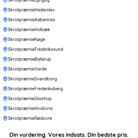
SkrotpræmieHaderslev
SkrotpræmieAabenraa
SkrotpræmieHolbæk
SkrotpræmieKøge
SkrotpræmieFrederikssund
SkrotpræmieBallerup
SkrotpræmieVarde
SkrotpræmieSvendborg
SkrotpræmieFrederiksberg
SkrotpræmieGlostrup
SkrotpræmieHvidovre
SkrotpræmieRødovre
Din vurdering. Vores indsats. Din bedste pris.