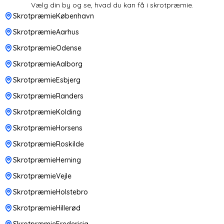
Vælg din by og se, hvad du kan få i skrotpræmie.
SkrotpræmieKøbenhavn
SkrotpræmieAarhus
SkrotpræmieOdense
SkrotpræmieAalborg
SkrotpræmieEsbjerg
SkrotpræmieRanders
SkrotpræmieKolding
SkrotpræmieHorsens
SkrotpræmieRoskilde
SkrotpræmieHerning
SkrotpræmieVejle
SkrotpræmieHolstebro
SkrotpræmieHillerød
SkrotpræmieFredericia