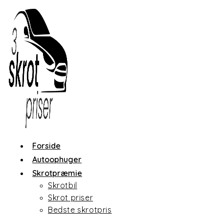
Skip
to
content
Forside
Autoophuger
Skrotpræmie
Skrotbil
Skrot priser
Bedste skrotpris