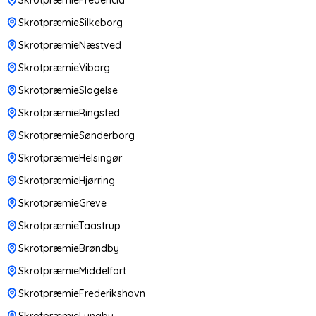
SkrotpræmieSilkeborg
SkrotpræmieNæstved
SkrotpræmieViborg
SkrotpræmieSlagelse
SkrotpræmieRingsted
SkrotpræmieSønderborg
SkrotpræmieHelsingør
SkrotpræmieHjørring
SkrotpræmieGreve
SkrotpræmieTaastrup
SkrotpræmieBrøndby
SkrotpræmieMiddelfart
SkrotpræmieFrederikshavn
SkrotpræmieLyngby