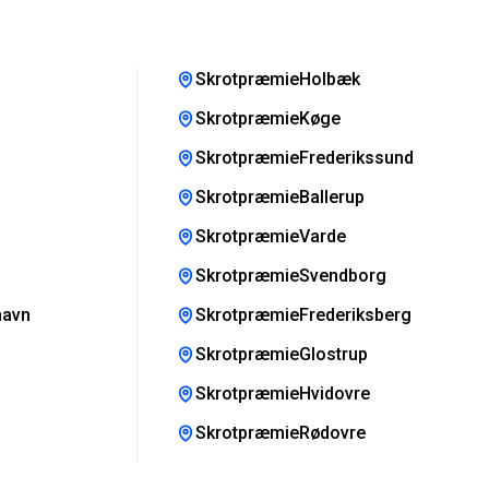
SkrotpræmieHolbæk
SkrotpræmieKøge
SkrotpræmieFrederikssund
SkrotpræmieBallerup
SkrotpræmieVarde
SkrotpræmieSvendborg
havn
SkrotpræmieFrederiksberg
SkrotpræmieGlostrup
SkrotpræmieHvidovre
SkrotpræmieRødovre