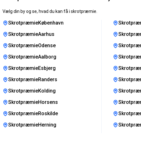
Vælg din by og se, hvad du kan få i skrotpræmie.
SkrotpræmieKøbenhavn
Skrotpræ
SkrotpræmieAarhus
Skrotpræ
SkrotpræmieOdense
Skrotpræm
SkrotpræmieAalborg
Skrotpræm
SkrotpræmieEsbjerg
Skrotpræ
SkrotpræmieRanders
Skrotpræ
SkrotpræmieKolding
Skrotpræ
SkrotpræmieHorsens
Skrotpræ
SkrotpræmieRoskilde
Skrotpræ
SkrotpræmieHerning
Skrotpræ