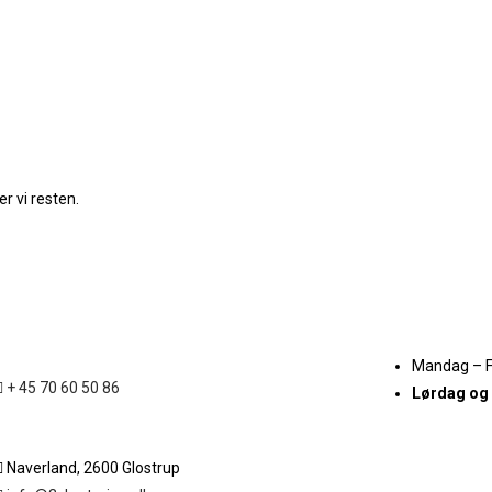
r vi resten.
Mandag – 
+ 45 70 60 50 86
Lørdag og
Naverland, 2600 Glostrup