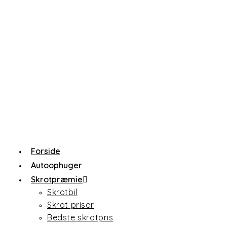
Forside
Autoophuger
Skrotpræmie
Skrotbil
Skrot priser
Bedste skrotpris