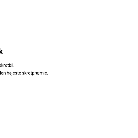
k
krotbil.
 den højeste skrotpræmie.