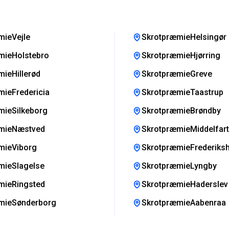
mieVejle
SkrotpræmieHelsingør
mieHolstebro
SkrotpræmieHjørring
ieHillerød
SkrotpræmieGreve
ieFredericia
SkrotpræmieTaastrup
mieSilkeborg
SkrotpræmieBrøndby
mieNæstved
SkrotpræmieMiddelfart
mieViborg
SkrotpræmieFrederiks
mieSlagelse
SkrotpræmieLyngby
mieRingsted
SkrotpræmieHaderslev
mieSønderborg
SkrotpræmieAabenraa