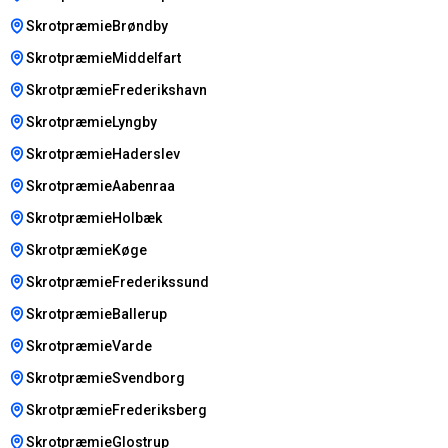
SkrotpræmieBrøndby
SkrotpræmieMiddelfart
SkrotpræmieFrederikshavn
SkrotpræmieLyngby
SkrotpræmieHaderslev
SkrotpræmieAabenraa
SkrotpræmieHolbæk
SkrotpræmieKøge
SkrotpræmieFrederikssund
SkrotpræmieBallerup
SkrotpræmieVarde
SkrotpræmieSvendborg
SkrotpræmieFrederiksberg
SkrotpræmieGlostrup