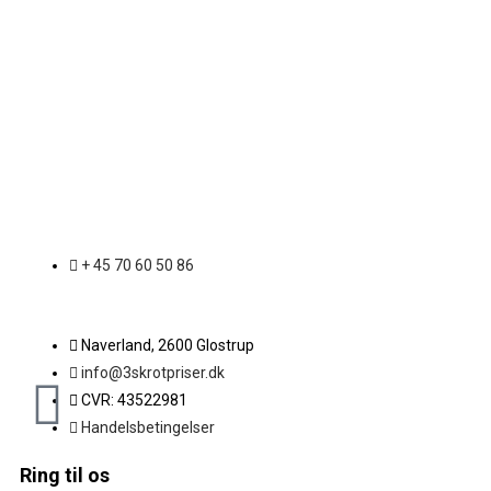
+ 45 70 60 50 86
Naverland, 2600 Glostrup
info@3skrotpriser.dk
CVR: 43522981
Handelsbetingelser
Ring til os