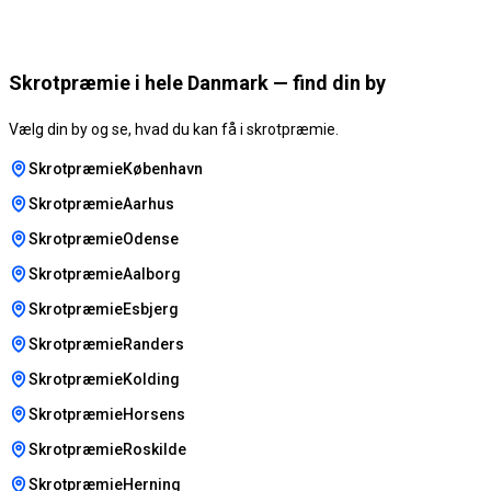
Skrotpræmie i hele Danmark — find din by
Vælg din by og se, hvad du kan få i skrotpræmie.
SkrotpræmieKøbenhavn
SkrotpræmieAarhus
SkrotpræmieOdense
SkrotpræmieAalborg
SkrotpræmieEsbjerg
SkrotpræmieRanders
SkrotpræmieKolding
SkrotpræmieHorsens
SkrotpræmieRoskilde
SkrotpræmieHerning