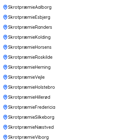
SkrotpræmieAalborg
SkrotpræmieEsbjerg
SkrotpræmieRanders
SkrotpræmieKolding
SkrotpræmieHorsens
SkrotpræmieRoskilde
SkrotpræmieHerning
SkrotpræmieVejle
SkrotpræmieHolstebro
SkrotpræmieHillerød
SkrotpræmieFredericia
SkrotpræmieSilkeborg
SkrotpræmieNæstved
SkrotpræmieViborg