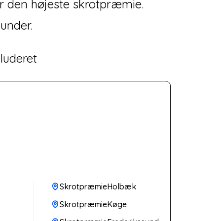
år den højeste skrotpræmie.
kunder.
luderet
SkrotpræmieHolbæk
SkrotpræmieKøge