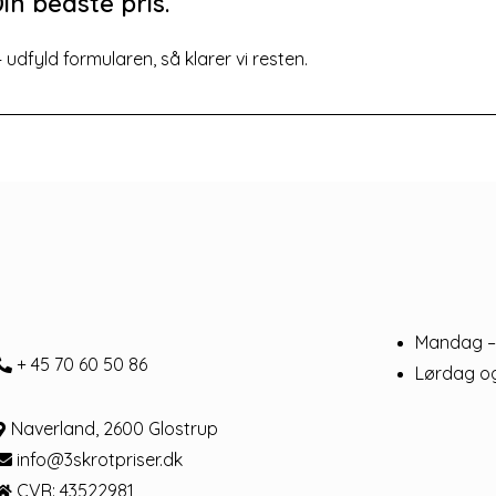
in bedste pris.
dfyld formularen, så klarer vi resten.
Mandag –
+ 45 70 60 50 86
Lørdag o
Naverland, 2600 Glostrup
info@3skrotpriser.dk
CVR: 43522981