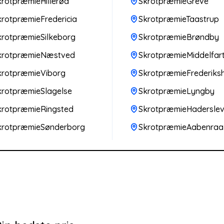
krotpræmieHillerød
SkrotpræmieGreve
krotpræmieFredericia
SkrotpræmieTaastrup
krotpræmieSilkeborg
SkrotpræmieBrøndby
krotpræmieNæstved
SkrotpræmieMiddelfar
krotpræmieViborg
SkrotpræmieFrederiks
krotpræmieSlagelse
SkrotpræmieLyngby
krotpræmieRingsted
SkrotpræmieHadersle
krotpræmieSønderborg
SkrotpræmieAabenraa