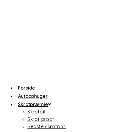
Forside
Autoophuger
Skrotpræmie
Skrotbil
Skrot priser
Bedste skrotpris