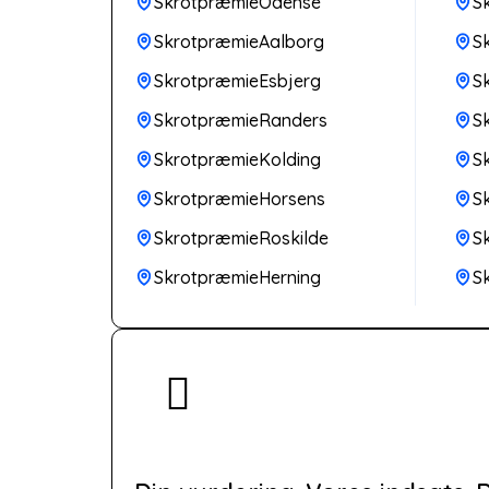
SkrotpræmieOdense
S
SkrotpræmieAalborg
S
SkrotpræmieEsbjerg
S
SkrotpræmieRanders
S
SkrotpræmieKolding
S
SkrotpræmieHorsens
S
SkrotpræmieRoskilde
S
SkrotpræmieHerning
S