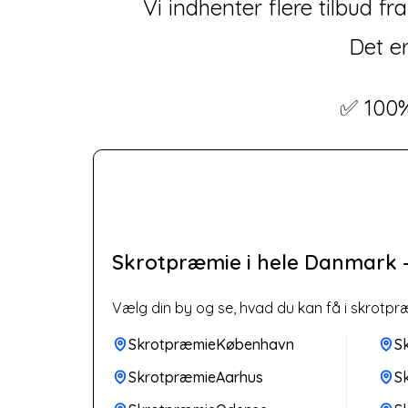
Vi indhenter flere tilbud 
Det er
✅ 100%
Skrotpræmie i hele Danmark —
Vælg din by og se, hvad du kan få i skrotpr
SkrotpræmieKøbenhavn
S
SkrotpræmieAarhus
S