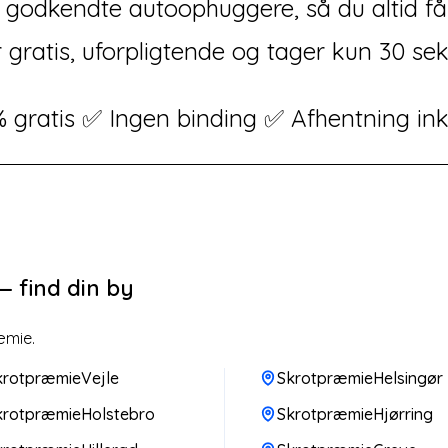
fra godkendte autoophuggere, så du altid f
 gratis, uforpligtende og tager kun 30 se
 gratis ✅ Ingen binding ✅ Afhentning ink
 find din by
æmie.
krotpræmieVejle
SkrotpræmieHelsingør
krotpræmieHolstebro
SkrotpræmieHjørring