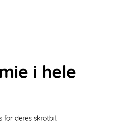
æmie
i hele
for deres skrotbil.