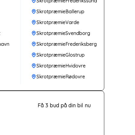
SkrotpræmieFrederikssund
SkrotpræmieBallerup
SkrotpræmieVarde
t
SkrotpræmieSvendborg
havn
SkrotpræmieFrederiksberg
SkrotpræmieGlostrup
v
SkrotpræmieHvidovre
SkrotpræmieRødovre
Få 3 bud på din bil nu