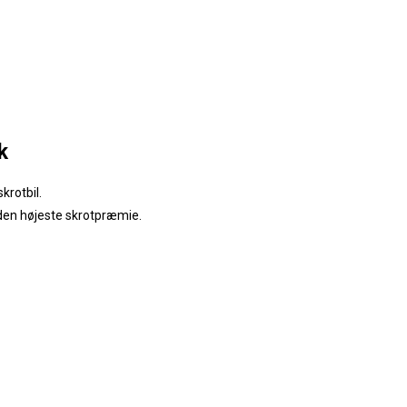
k
krotbil.
 den højeste skrotpræmie.