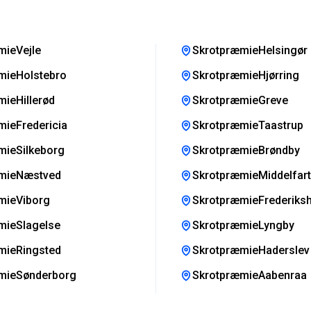
mieVejle
SkrotpræmieHelsingør
mieHolstebro
SkrotpræmieHjørring
ieHillerød
SkrotpræmieGreve
ieFredericia
SkrotpræmieTaastrup
mieSilkeborg
SkrotpræmieBrøndby
mieNæstved
SkrotpræmieMiddelfart
mieViborg
SkrotpræmieFrederiks
mieSlagelse
SkrotpræmieLyngby
mieRingsted
SkrotpræmieHaderslev
mieSønderborg
SkrotpræmieAabenraa