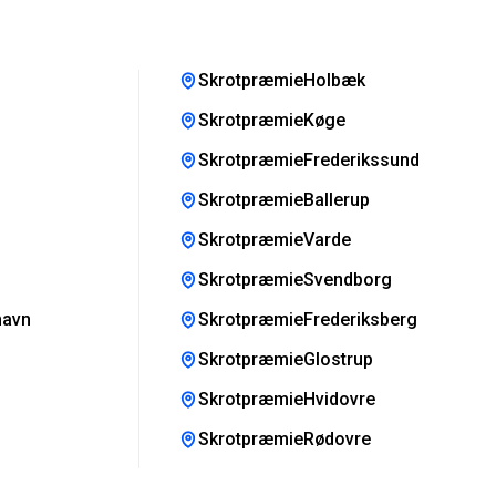
SkrotpræmieHolbæk
SkrotpræmieKøge
SkrotpræmieFrederikssund
SkrotpræmieBallerup
SkrotpræmieVarde
SkrotpræmieSvendborg
havn
SkrotpræmieFrederiksberg
SkrotpræmieGlostrup
SkrotpræmieHvidovre
SkrotpræmieRødovre