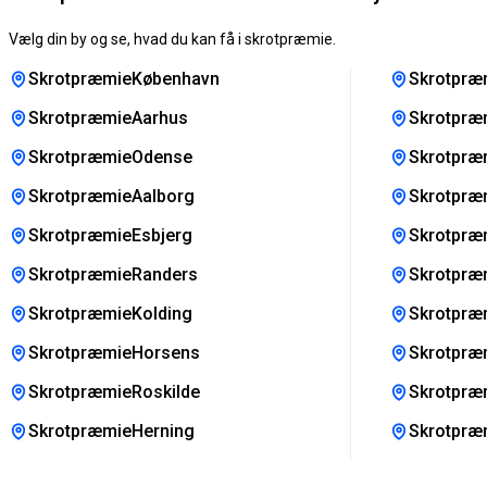
Vælg din by og se, hvad du kan få i skrotpræmie.
SkrotpræmieKøbenhavn
Skrotpræ
SkrotpræmieAarhus
Skrotpræ
SkrotpræmieOdense
Skrotpræm
SkrotpræmieAalborg
Skrotpræm
SkrotpræmieEsbjerg
Skrotpræ
SkrotpræmieRanders
Skrotpræ
SkrotpræmieKolding
Skrotpræ
SkrotpræmieHorsens
Skrotpræ
SkrotpræmieRoskilde
Skrotpræ
SkrotpræmieHerning
Skrotpræ