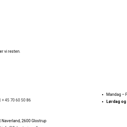
r vi resten.
Mandag – 
+ 45 70 60 50 86
Lørdag og
Naverland, 2600 Glostrup