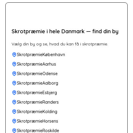
Skrotpræmie i hele Danmark — find din by
Vælg din by og se, hvad du kan få i skrotpræmie.
SkrotpræmieKøbenhavn
SkrotpræmieAarhus
SkrotpræmieOdense
SkrotpræmieAalborg
SkrotpræmieEsbjerg
SkrotpræmieRanders
SkrotpræmieKolding
SkrotpræmieHorsens
SkrotpræmieRoskilde