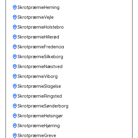
SkrotpræmieHerning
SkrotpræmieVejle
SkrotpræmieHolstebro
SkrotpræmieHillerød
SkrotpræmieFredericia
SkrotpræmieSilkeborg
SkrotpræmieNæstved
SkrotpræmieViborg
SkrotpræmieSlagelse
SkrotpræmieRingsted
SkrotpræmieSønderborg
SkrotpræmieHelsingør
SkrotpræmieHjørring
SkrotpræmieGreve