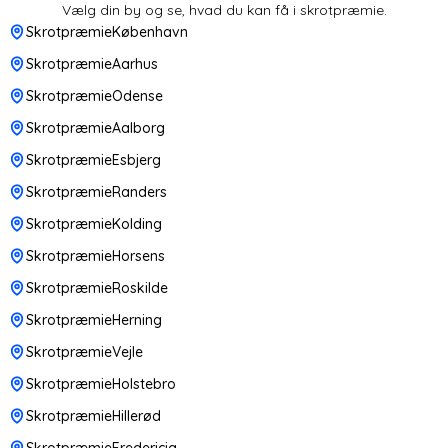
Vælg din by og se, hvad du kan få i skrotpræmie.
SkrotpræmieKøbenhavn
SkrotpræmieAarhus
SkrotpræmieOdense
SkrotpræmieAalborg
SkrotpræmieEsbjerg
SkrotpræmieRanders
SkrotpræmieKolding
SkrotpræmieHorsens
SkrotpræmieRoskilde
SkrotpræmieHerning
SkrotpræmieVejle
SkrotpræmieHolstebro
SkrotpræmieHillerød
SkrotpræmieFredericia