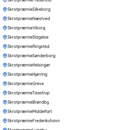
SkrotpræmieSilkeborg
SkrotpræmieNæstved
SkrotpræmieViborg
SkrotpræmieSlagelse
SkrotpræmieRingsted
SkrotpræmieSønderborg
SkrotpræmieHelsingør
SkrotpræmieHjørring
SkrotpræmieGreve
SkrotpræmieTaastrup
SkrotpræmieBrøndby
SkrotpræmieMiddelfart
SkrotpræmieFrederikshavn
SkrotpræmieLyngby