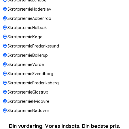
SkrotpræmieHaderslev
SkrotpræmieAabenraa
SkrotpræmieHolbæk
SkrotpræmieKøge
SkrotpræmieFrederikssund
SkrotpræmieBallerup
SkrotpræmieVarde
SkrotpræmieSvendborg
SkrotpræmieFrederiksberg
SkrotpræmieGlostrup
SkrotpræmieHvidovre
SkrotpræmieRødovre
Din vurdering. Vores indsats. Din bedste pris.