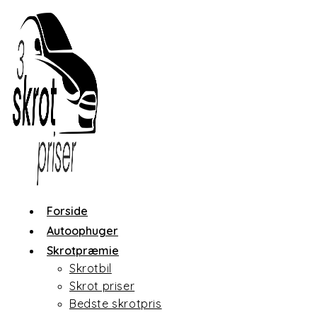
Skip
to
content
Forside
Autoophuger
Skrotpræmie
Skrotbil
Skrot priser
Bedste skrotpris