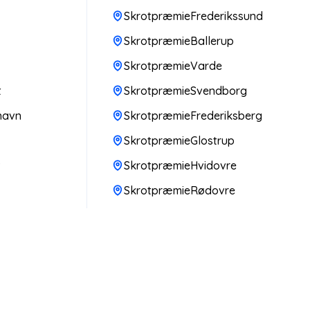
SkrotpræmieFrederikssund
SkrotpræmieBallerup
SkrotpræmieVarde
t
SkrotpræmieSvendborg
havn
SkrotpræmieFrederiksberg
SkrotpræmieGlostrup
v
SkrotpræmieHvidovre
SkrotpræmieRødovre