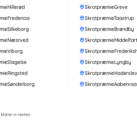
ieHillerød
SkrotpræmieGreve
ieFredericia
SkrotpræmieTaastrup
mieSilkeborg
SkrotpræmieBrøndby
æmieNæstved
SkrotpræmieMiddelfar
mieViborg
SkrotpræmieFrederiks
mieSlagelse
SkrotpræmieLyngby
mieRingsted
SkrotpræmieHadersle
mieSønderborg
SkrotpræmieAabenraa
larer vi resten.