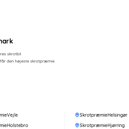
mark
es skrotbil.
 får den højeste skrotpræmie.
mieVejle
SkrotpræmieHelsingør
mieHolstebro
SkrotpræmieHjørring