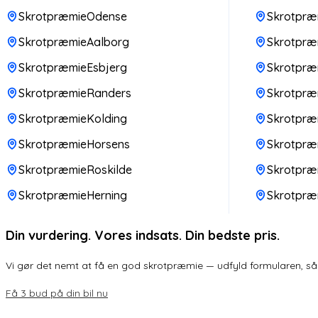
SkrotpræmieOdense
Skrotpræm
SkrotpræmieAalborg
Skrotpræm
SkrotpræmieEsbjerg
Skrotpræ
SkrotpræmieRanders
Skrotpr
SkrotpræmieKolding
Skrotpræ
SkrotpræmieHorsens
Skrotpræ
SkrotpræmieRoskilde
Skrotpræ
SkrotpræmieHerning
Skrotpræ
Din vurdering. Vores indsats. Din bedste pris.
Vi gør det nemt at få en god skrotpræmie — udfyld formularen, så k
Få 3 bud på din bil nu