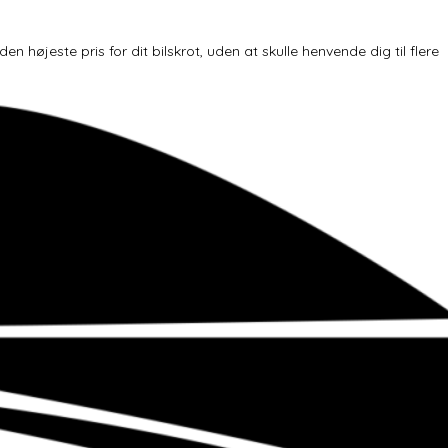
højeste pris for dit bilskrot, uden at skulle henvende dig til flere