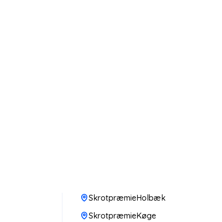
SkrotpræmieHolbæk
SkrotpræmieKøge