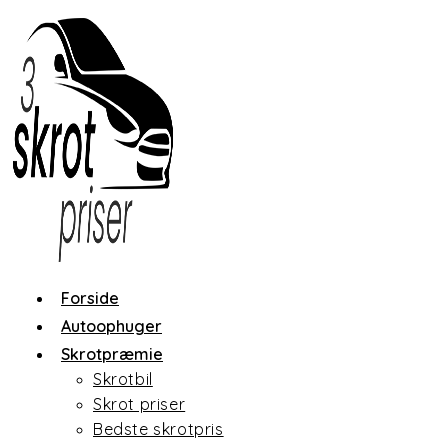
Skip
to
content
Forside
Autoophuger
Skrotpræmie
Skrotbil
Skrot priser
Bedste skrotpris