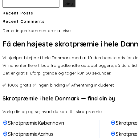
Søg
Recent Posts
Recent Comments
Der er ingen kommentarer at vise.
Få den
højeste skrotpræmie
i hele Dan
Vi hjælper bilejere i hele Danmark med at få den bedste pris for der
Vi indhenter flere tilbud fra godkendte autoophuggere, så du altid
Det er gratis, uforpligtende og tager kun 30 sekunder.
✅ 100% gratis ✅ Ingen binding ✅ Afhentning inkluderet
Skrotpræmie i hele Danmark — find din by
Vælg din by og se, hvad du kan få i skrotpræmie.
SkrotpræmieKøbenhavn
Skrotpræ
SkrotpræmieAarhus
Skrotpræ