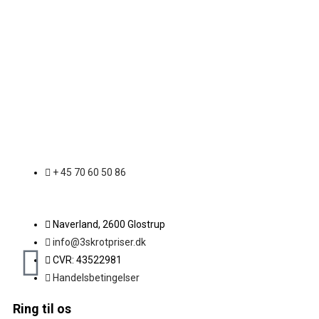
+ 45 70 60 50 86
Naverland, 2600 Glostrup
info@3skrotpriser.dk
CVR: 43522981
Handelsbetingelser
Ring til os