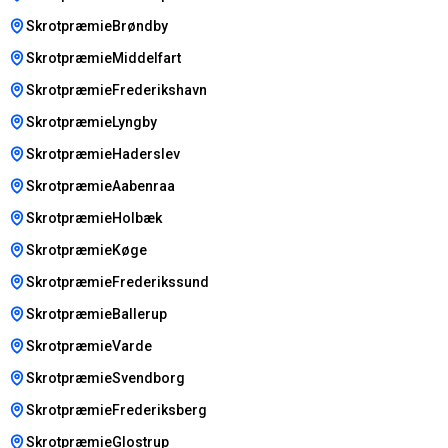
SkrotpræmieBrøndby
SkrotpræmieMiddelfart
SkrotpræmieFrederikshavn
SkrotpræmieLyngby
SkrotpræmieHaderslev
SkrotpræmieAabenraa
SkrotpræmieHolbæk
SkrotpræmieKøge
SkrotpræmieFrederikssund
SkrotpræmieBallerup
SkrotpræmieVarde
SkrotpræmieSvendborg
SkrotpræmieFrederiksberg
SkrotpræmieGlostrup