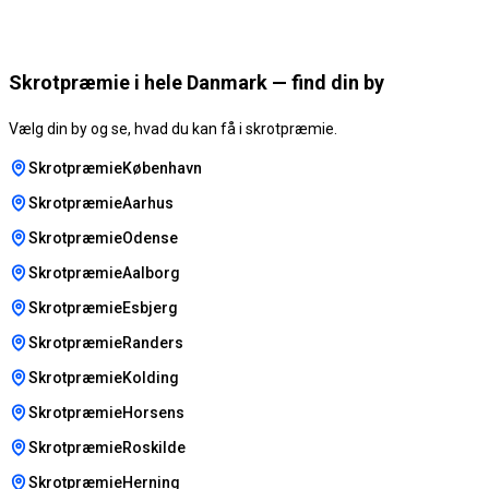
Skrotpræmie i hele Danmark — find din by
Vælg din by og se, hvad du kan få i skrotpræmie.
SkrotpræmieKøbenhavn
SkrotpræmieAarhus
SkrotpræmieOdense
SkrotpræmieAalborg
SkrotpræmieEsbjerg
SkrotpræmieRanders
SkrotpræmieKolding
SkrotpræmieHorsens
SkrotpræmieRoskilde
SkrotpræmieHerning