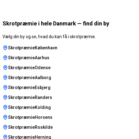
Skrotpræmie i hele Danmark — find din by
Vælg din by og se, hvad du kan få i skrotpræmie.
SkrotpræmieKøbenhavn
SkrotpræmieAarhus
SkrotpræmieOdense
SkrotpræmieAalborg
SkrotpræmieEsbjerg
SkrotpræmieRanders
SkrotpræmieKolding
SkrotpræmieHorsens
SkrotpræmieRoskilde
SkrotpræmieHerning