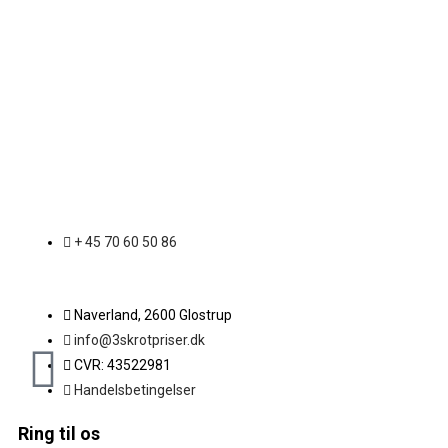
+ 45 70 60 50 86
Naverland, 2600 Glostrup
info@3skrotpriser.dk
CVR: 43522981
Handelsbetingelser
Ring til os