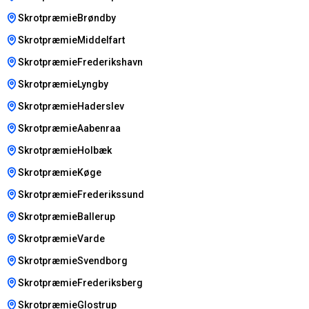
SkrotpræmieBrøndby
SkrotpræmieMiddelfart
SkrotpræmieFrederikshavn
SkrotpræmieLyngby
SkrotpræmieHaderslev
SkrotpræmieAabenraa
SkrotpræmieHolbæk
SkrotpræmieKøge
SkrotpræmieFrederikssund
SkrotpræmieBallerup
SkrotpræmieVarde
SkrotpræmieSvendborg
SkrotpræmieFrederiksberg
SkrotpræmieGlostrup