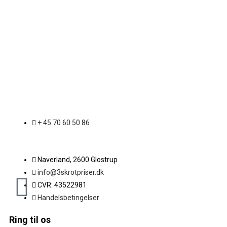
+ 45 70 60 50 86
Naverland, 2600 Glostrup
info@3skrotpriser.dk
CVR: 43522981
Handelsbetingelser
Ring til os