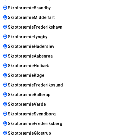
SkrotpræmieBrøndby
SkrotpræmieMiddelfart
SkrotpræmieFrederikshavn
SkrotpræmieLyngby
SkrotpræmieHaderslev
SkrotpræmieAabenraa
SkrotpræmieHolbæk
SkrotpræmieKøge
SkrotpræmieFrederikssund
SkrotpræmieBallerup
SkrotpræmieVarde
SkrotpræmieSvendborg
SkrotpræmieFrederiksberg
SkrotpræmieGlostrup