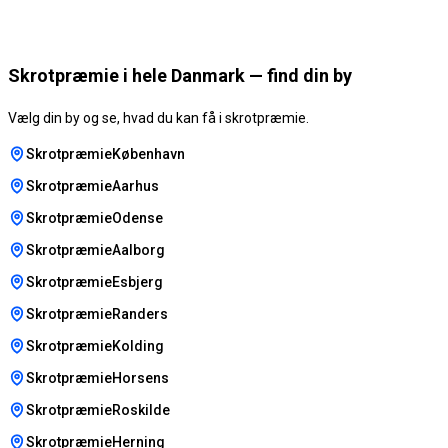
Skrotpræmie i hele Danmark — find din by
Vælg din by og se, hvad du kan få i skrotpræmie.
SkrotpræmieKøbenhavn
SkrotpræmieAarhus
SkrotpræmieOdense
SkrotpræmieAalborg
SkrotpræmieEsbjerg
SkrotpræmieRanders
SkrotpræmieKolding
SkrotpræmieHorsens
SkrotpræmieRoskilde
SkrotpræmieHerning