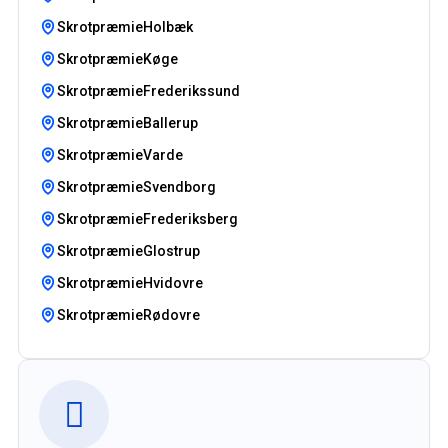
SkrotpræmieHolbæk
SkrotpræmieKøge
SkrotpræmieFrederikssund
SkrotpræmieBallerup
SkrotpræmieVarde
SkrotpræmieSvendborg
SkrotpræmieFrederiksberg
SkrotpræmieGlostrup
SkrotpræmieHvidovre
SkrotpræmieRødovre