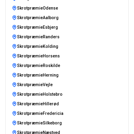
SkrotpræmieOdense
SkrotpræmieAalborg
SkrotpræmieEsbjerg
SkrotpræmieRanders
SkrotpræmieKolding
SkrotpræmieHorsens
SkrotpræmieRoskilde
SkrotpræmieHerning
SkrotpræmieVejle
SkrotpræmieHolstebro
SkrotpræmieHillerød
SkrotpræmieFredericia
SkrotpræmieSilkeborg
SkrotpræmieNæstved