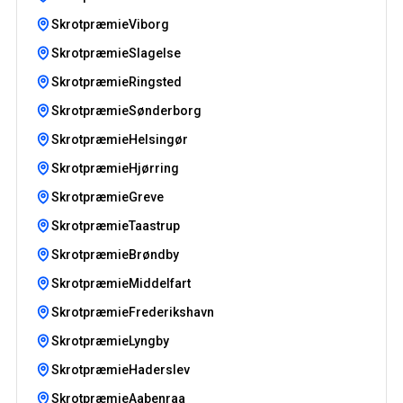
SkrotpræmieViborg
SkrotpræmieSlagelse
SkrotpræmieRingsted
SkrotpræmieSønderborg
SkrotpræmieHelsingør
SkrotpræmieHjørring
SkrotpræmieGreve
SkrotpræmieTaastrup
SkrotpræmieBrøndby
SkrotpræmieMiddelfart
SkrotpræmieFrederikshavn
SkrotpræmieLyngby
SkrotpræmieHaderslev
SkrotpræmieAabenraa