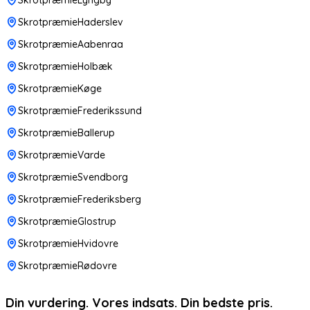
SkrotpræmieHaderslev
SkrotpræmieAabenraa
SkrotpræmieHolbæk
SkrotpræmieKøge
SkrotpræmieFrederikssund
SkrotpræmieBallerup
SkrotpræmieVarde
SkrotpræmieSvendborg
SkrotpræmieFrederiksberg
SkrotpræmieGlostrup
SkrotpræmieHvidovre
SkrotpræmieRødovre
Din vurdering. Vores indsats. Din bedste pris.