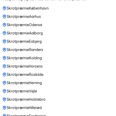
SkrotpræmieKøbenhavn
SkrotpræmieAarhus
SkrotpræmieOdense
SkrotpræmieAalborg
SkrotpræmieEsbjerg
SkrotpræmieRanders
SkrotpræmieKolding
SkrotpræmieHorsens
SkrotpræmieRoskilde
SkrotpræmieHerning
SkrotpræmieVejle
SkrotpræmieHolstebro
SkrotpræmieHillerød
SkrotpræmieFredericia