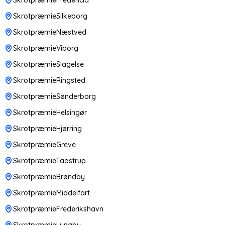
SkrotpræmieSilkeborg
SkrotpræmieNæstved
SkrotpræmieViborg
SkrotpræmieSlagelse
SkrotpræmieRingsted
SkrotpræmieSønderborg
SkrotpræmieHelsingør
SkrotpræmieHjørring
SkrotpræmieGreve
SkrotpræmieTaastrup
SkrotpræmieBrøndby
SkrotpræmieMiddelfart
SkrotpræmieFrederikshavn
SkrotpræmieLyngby