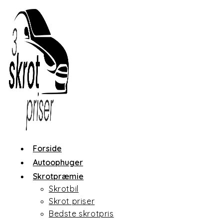
Skip
to
content
Forside
Autoophuger
Skrotpræmie
Skrotbil
Skrot priser
Bedste skrotpris