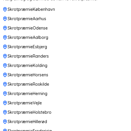
SkrotpræmieKøbenhavn
SkrotpræmieAarhus
SkrotpræmieOdense
SkrotpræmieAalborg
SkrotpræmieEsbjerg
SkrotpræmieRanders
SkrotpræmieKolding
SkrotpræmieHorsens
SkrotpræmieRoskilde
SkrotpræmieHerning
SkrotpræmieVejle
SkrotpræmieHolstebro
SkrotpræmieHillerød
SkrotpræmieFredericia