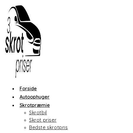
Skip
to
content
Forside
Autoophuger
Skrotpræmie
Skrotbil
Skrot priser
Bedste skrotpris