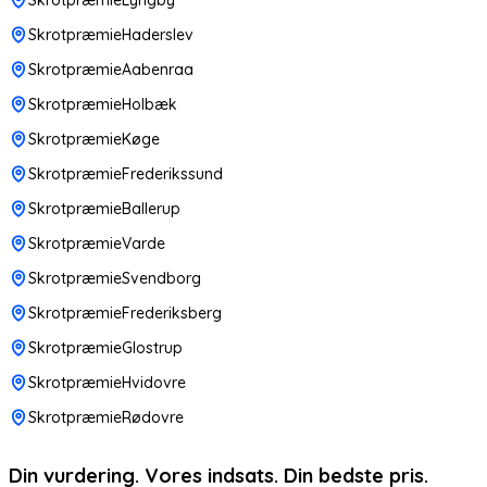
SkrotpræmieHaderslev
SkrotpræmieAabenraa
SkrotpræmieHolbæk
SkrotpræmieKøge
SkrotpræmieFrederikssund
SkrotpræmieBallerup
SkrotpræmieVarde
SkrotpræmieSvendborg
SkrotpræmieFrederiksberg
SkrotpræmieGlostrup
SkrotpræmieHvidovre
SkrotpræmieRødovre
Din vurdering. Vores indsats. Din bedste pris.