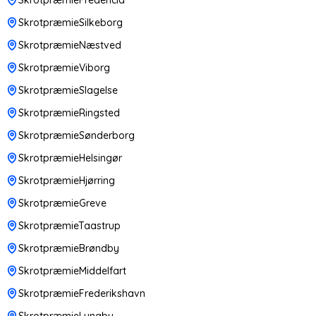
SkrotpræmieSilkeborg
SkrotpræmieNæstved
SkrotpræmieViborg
SkrotpræmieSlagelse
SkrotpræmieRingsted
SkrotpræmieSønderborg
SkrotpræmieHelsingør
SkrotpræmieHjørring
SkrotpræmieGreve
SkrotpræmieTaastrup
SkrotpræmieBrøndby
SkrotpræmieMiddelfart
SkrotpræmieFrederikshavn
SkrotpræmieLyngby