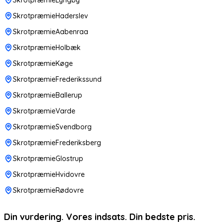
SkrotpræmieHaderslev
SkrotpræmieAabenraa
SkrotpræmieHolbæk
SkrotpræmieKøge
SkrotpræmieFrederikssund
SkrotpræmieBallerup
SkrotpræmieVarde
SkrotpræmieSvendborg
SkrotpræmieFrederiksberg
SkrotpræmieGlostrup
SkrotpræmieHvidovre
SkrotpræmieRødovre
Din vurdering. Vores indsats. Din bedste pris.