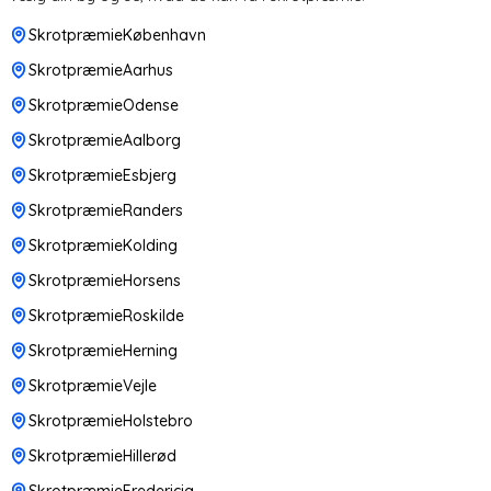
SkrotpræmieKøbenhavn
SkrotpræmieAarhus
SkrotpræmieOdense
SkrotpræmieAalborg
SkrotpræmieEsbjerg
SkrotpræmieRanders
SkrotpræmieKolding
SkrotpræmieHorsens
SkrotpræmieRoskilde
SkrotpræmieHerning
SkrotpræmieVejle
SkrotpræmieHolstebro
SkrotpræmieHillerød
SkrotpræmieFredericia