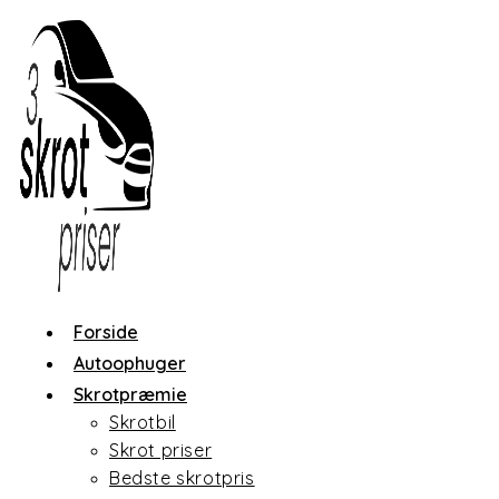
Skip
to
content
Forside
Autoophuger
Skrotpræmie
Skrotbil
Skrot priser
Bedste skrotpris