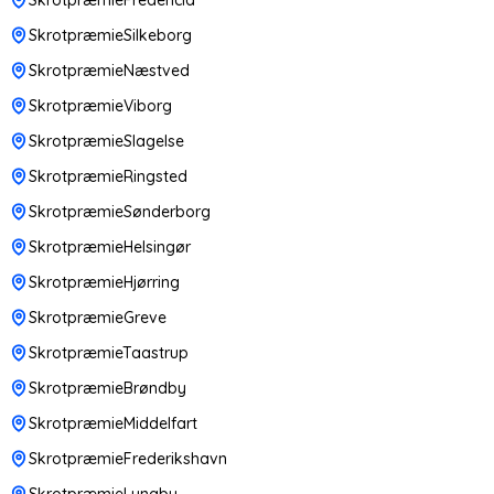
SkrotpræmieSilkeborg
SkrotpræmieNæstved
SkrotpræmieViborg
SkrotpræmieSlagelse
SkrotpræmieRingsted
SkrotpræmieSønderborg
SkrotpræmieHelsingør
SkrotpræmieHjørring
SkrotpræmieGreve
SkrotpræmieTaastrup
SkrotpræmieBrøndby
SkrotpræmieMiddelfart
SkrotpræmieFrederikshavn
SkrotpræmieLyngby