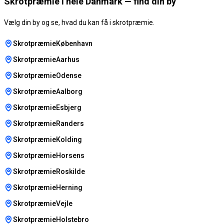
Skrotpræmie i hele Danmark — find din by
Vælg din by og se, hvad du kan få i skrotpræmie.
SkrotpræmieKøbenhavn
SkrotpræmieAarhus
SkrotpræmieOdense
SkrotpræmieAalborg
SkrotpræmieEsbjerg
SkrotpræmieRanders
SkrotpræmieKolding
SkrotpræmieHorsens
SkrotpræmieRoskilde
SkrotpræmieHerning
SkrotpræmieVejle
SkrotpræmieHolstebro