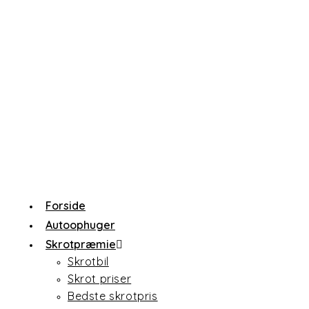
Skip
to
content
Forside
Autoophuger
Skrotpræmie
Skrotbil
Skrot priser
Bedste skrotpris