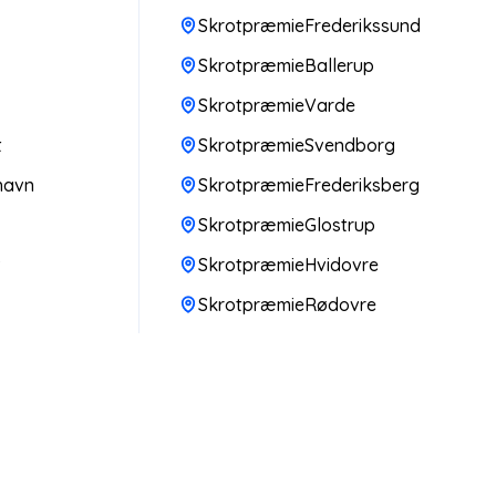
SkrotpræmieFrederikssund
SkrotpræmieBallerup
SkrotpræmieVarde
t
SkrotpræmieSvendborg
havn
SkrotpræmieFrederiksberg
SkrotpræmieGlostrup
v
SkrotpræmieHvidovre
SkrotpræmieRødovre