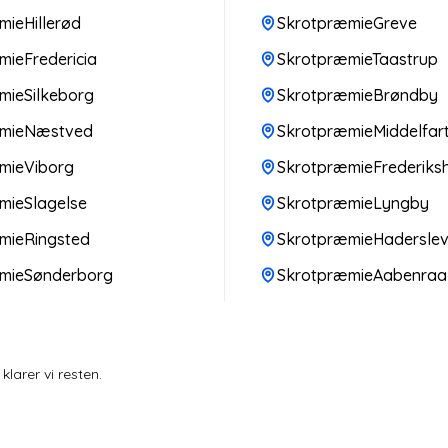
ieHillerød
SkrotpræmieGreve
ieFredericia
SkrotpræmieTaastrup
mieSilkeborg
SkrotpræmieBrøndby
æmieNæstved
SkrotpræmieMiddelfar
mieViborg
SkrotpræmieFrederiks
mieSlagelse
SkrotpræmieLyngby
mieRingsted
SkrotpræmieHadersle
mieSønderborg
SkrotpræmieAabenraa
larer vi resten.