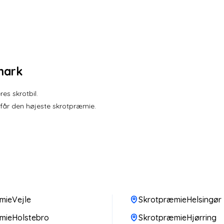
mark
es skrotbil.
 får den højeste skrotpræmie.
mieVejle
SkrotpræmieHelsingør
mieHolstebro
SkrotpræmieHjørring