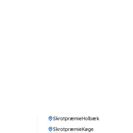
SkrotpræmieHolbæk
SkrotpræmieKøge