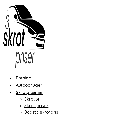
Skip
to
content
Forside
Autoophuger
Skrotpræmie
Skrotbil
Skrot priser
Bedste skrotpris