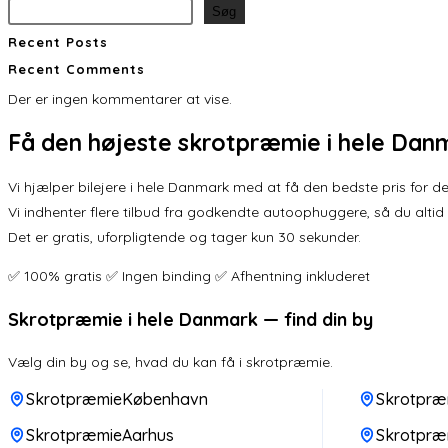
Søg
Recent Posts
Recent Comments
Der er ingen kommentarer at vise.
Få den
højeste skrotpræmie
i hele Dan
Vi hjælper bilejere i hele Danmark med at få den bedste pris for der
Vi indhenter flere tilbud fra godkendte autoophuggere, så du altid
Det er gratis, uforpligtende og tager kun 30 sekunder.
✅ 100% gratis ✅ Ingen binding ✅ Afhentning inkluderet
Skrotpræmie i hele Danmark — find din by
Vælg din by og se, hvad du kan få i skrotpræmie.
SkrotpræmieKøbenhavn
Skrotpræ
SkrotpræmieAarhus
Skrotpræ