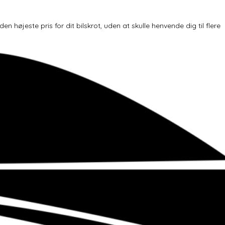
højeste pris for dit bilskrot, uden at skulle henvende dig til flere