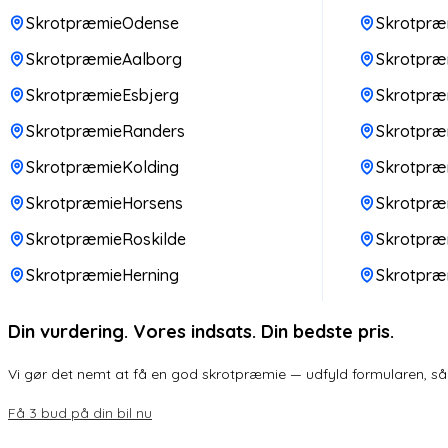
SkrotpræmieOdense
Skrotpræm
SkrotpræmieAalborg
Skrotpræm
SkrotpræmieEsbjerg
Skrotpræ
SkrotpræmieRanders
Skrotpr
SkrotpræmieKolding
Skrotpræ
SkrotpræmieHorsens
Skrotpræ
SkrotpræmieRoskilde
Skrotpræ
SkrotpræmieHerning
Skrotpræ
Din vurdering. Vores indsats. Din bedste pris.
Vi gør det nemt at få en god skrotpræmie — udfyld formularen, så k
Få 3 bud på din bil nu