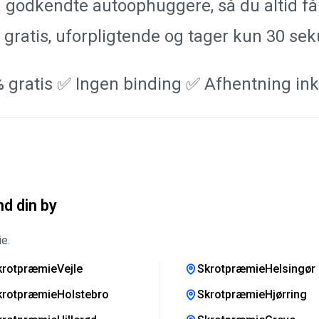
fra godkendte autoophuggere, så du altid f
 gratis, uforpligtende og tager kun 30 se
 gratis ✅ Ingen binding ✅ Afhentning ink
d din by
e.
krotpræmieVejle
SkrotpræmieHelsingør
krotpræmieHolstebro
SkrotpræmieHjørring