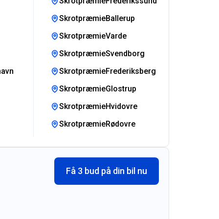
SkrotpræmieFrederikssund
SkrotpræmieBallerup
SkrotpræmieVarde
SkrotpræmieSvendborg
havn
SkrotpræmieFrederiksberg
SkrotpræmieGlostrup
SkrotpræmieHvidovre
SkrotpræmieRødovre
Få 3 bud på din bil nu