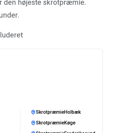
år den højeste skrotpræmie.
kunder.
luderet
SkrotpræmieHolbæk
SkrotpræmieKøge