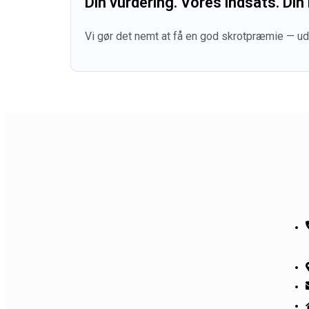
Din vurdering. Vores indsats. Din 
Vi gør det nemt at få en god skrotpræmie — udfy