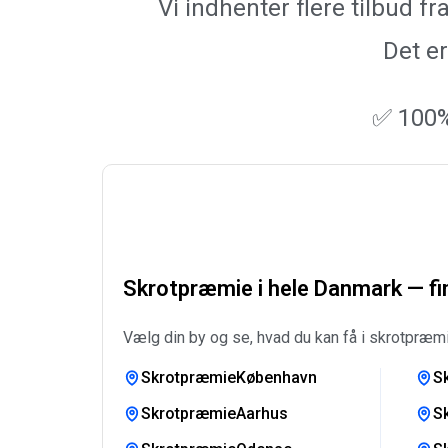
Vi indhenter flere tilbud 
Det er
✅ 100%
Skrotpræmie i hele Danmark — fin
Vælg din by og se, hvad du kan få i skrotpræmi
SkrotpræmieKøbenhavn
S
SkrotpræmieAarhus
S