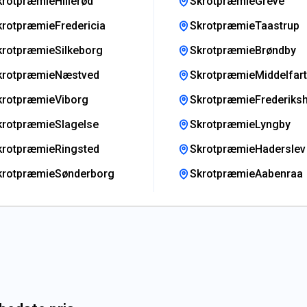
krotpræmieHillerød
SkrotpræmieGreve
krotpræmieFredericia
SkrotpræmieTaastrup
krotpræmieSilkeborg
SkrotpræmieBrøndby
krotpræmieNæstved
SkrotpræmieMiddelfart
krotpræmieViborg
SkrotpræmieFrederiks
krotpræmieSlagelse
SkrotpræmieLyngby
krotpræmieRingsted
SkrotpræmieHaderslev
krotpræmieSønderborg
SkrotpræmieAabenraa