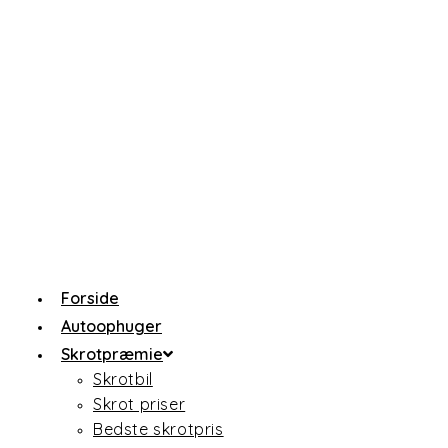
Forside
Autoophuger
Skrotpræmie
Skrotbil
Skrot priser
Bedste skrotpris