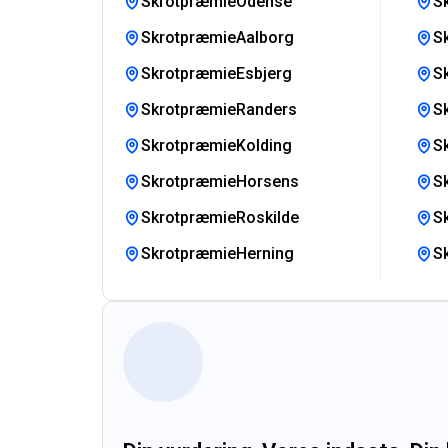
SkrotpræmieOdense
S
SkrotpræmieAalborg
S
SkrotpræmieEsbjerg
S
SkrotpræmieRanders
S
SkrotpræmieKolding
S
SkrotpræmieHorsens
S
SkrotpræmieRoskilde
S
SkrotpræmieHerning
S