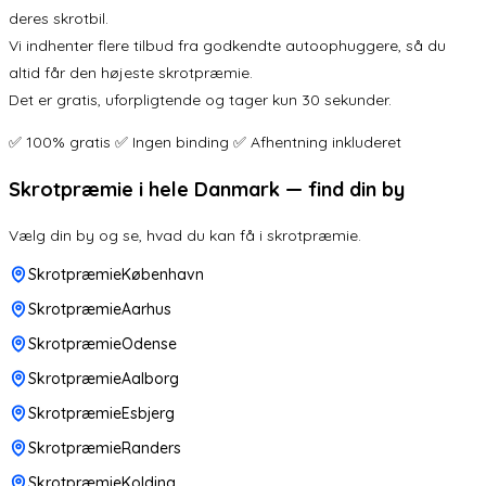
deres skrotbil.
Vi indhenter flere tilbud fra godkendte autoophuggere, så du
altid får den højeste skrotpræmie.
Det er gratis, uforpligtende og tager kun 30 sekunder.
✅ 100% gratis ✅ Ingen binding ✅ Afhentning inkluderet
Skrotpræmie i hele Danmark — find din by
Vælg din by og se, hvad du kan få i skrotpræmie.
SkrotpræmieKøbenhavn
SkrotpræmieAarhus
SkrotpræmieOdense
SkrotpræmieAalborg
SkrotpræmieEsbjerg
SkrotpræmieRanders
SkrotpræmieKolding