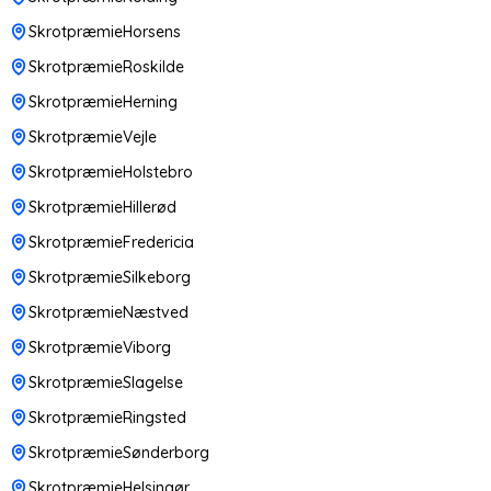
SkrotpræmieHorsens
SkrotpræmieRoskilde
SkrotpræmieHerning
SkrotpræmieVejle
SkrotpræmieHolstebro
SkrotpræmieHillerød
SkrotpræmieFredericia
SkrotpræmieSilkeborg
SkrotpræmieNæstved
SkrotpræmieViborg
SkrotpræmieSlagelse
SkrotpræmieRingsted
SkrotpræmieSønderborg
SkrotpræmieHelsingør