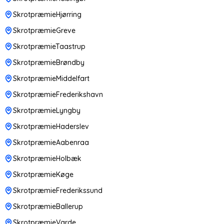
SkrotpræmieHjørring
SkrotpræmieGreve
SkrotpræmieTaastrup
SkrotpræmieBrøndby
SkrotpræmieMiddelfart
SkrotpræmieFrederikshavn
SkrotpræmieLyngby
SkrotpræmieHaderslev
SkrotpræmieAabenraa
SkrotpræmieHolbæk
SkrotpræmieKøge
SkrotpræmieFrederikssund
SkrotpræmieBallerup
SkrotpræmieVarde