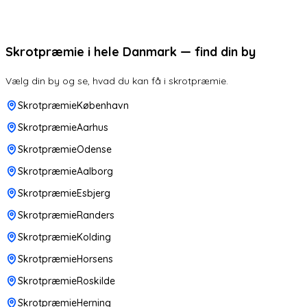
Skrotpræmie i hele Danmark — find din by
Vælg din by og se, hvad du kan få i skrotpræmie.
SkrotpræmieKøbenhavn
SkrotpræmieAarhus
SkrotpræmieOdense
SkrotpræmieAalborg
SkrotpræmieEsbjerg
SkrotpræmieRanders
SkrotpræmieKolding
SkrotpræmieHorsens
SkrotpræmieRoskilde
SkrotpræmieHerning