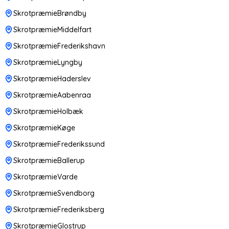
SkrotpræmieBrøndby
SkrotpræmieMiddelfart
SkrotpræmieFrederikshavn
SkrotpræmieLyngby
SkrotpræmieHaderslev
SkrotpræmieAabenraa
SkrotpræmieHolbæk
SkrotpræmieKøge
SkrotpræmieFrederikssund
SkrotpræmieBallerup
SkrotpræmieVarde
SkrotpræmieSvendborg
SkrotpræmieFrederiksberg
SkrotpræmieGlostrup