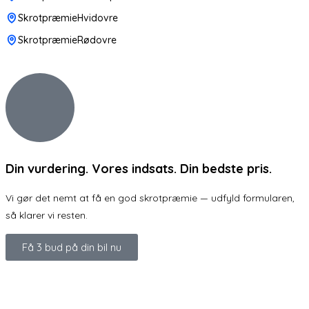
SkrotpræmieHvidovre
SkrotpræmieRødovre
Din vurdering. Vores indsats. Din bedste pris.
Vi gør det nemt at få en god skrotpræmie — udfyld formularen,
så klarer vi resten.
Få 3 bud på din bil nu