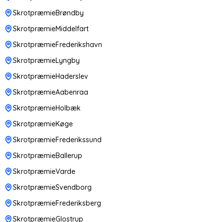
SkrotpræmieBrøndby
SkrotpræmieMiddelfart
SkrotpræmieFrederikshavn
SkrotpræmieLyngby
SkrotpræmieHaderslev
SkrotpræmieAabenraa
SkrotpræmieHolbæk
SkrotpræmieKøge
SkrotpræmieFrederikssund
SkrotpræmieBallerup
SkrotpræmieVarde
SkrotpræmieSvendborg
SkrotpræmieFrederiksberg
SkrotpræmieGlostrup