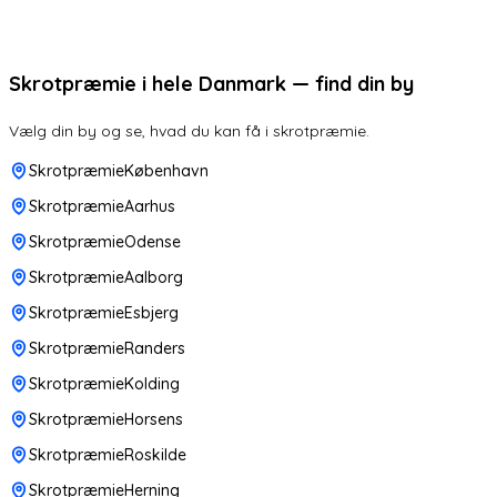
Skrotpræmie i hele Danmark — find din by
Vælg din by og se, hvad du kan få i skrotpræmie.
SkrotpræmieKøbenhavn
SkrotpræmieAarhus
SkrotpræmieOdense
SkrotpræmieAalborg
SkrotpræmieEsbjerg
SkrotpræmieRanders
SkrotpræmieKolding
SkrotpræmieHorsens
SkrotpræmieRoskilde
SkrotpræmieHerning