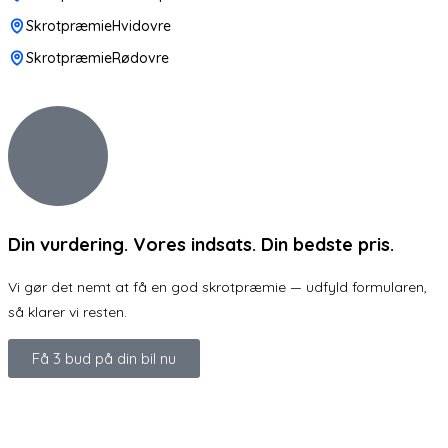
SkrotpræmieHvidovre
SkrotpræmieRødovre
Din vurdering. Vores indsats. Din bedste pris.
Vi gør det nemt at få en god skrotpræmie — udfyld formularen,
så klarer vi resten.
Få 3 bud på din bil nu